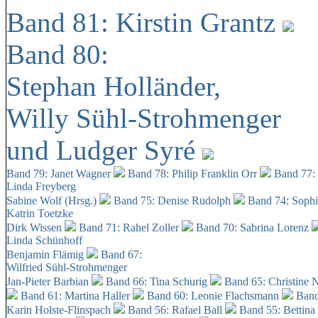
Band 81: Kirstin Grantz
Band 80:
Stephan Holländer,
Willy Sühl-Strohmenger
und Ludger Syré
Band 79: Janet Wagner
Band 78: Philip Franklin Orr
Band 77:
Linda Freyberg
Sabine Wolf (Hrsg.)
Band 75: Denise Rudolph
Band 74: Soph
Katrin Toetzke
Dirk Wissen
Band 71: Rahel Zoller
Band 70: Sabrina Lorenz
Linda Schünhoff
Benjamin Flämig
Band 67:
Wilfried Sühl-Strohmenger
Jan-Pieter Barbian
Band 66: Tina Schurig
Band 65: Christine 
Band 61: Martina Haller
Band 60:
Leonie Flachsmann
Band
Karin Holste-Flinspach
Band 56: Rafael Ball
Band 55: Bettina