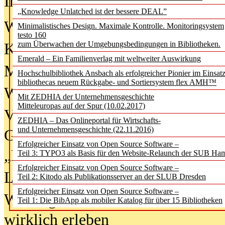
In der Ausgabe
06/2026
(August 20
„Knowledge Unlatched ist der bessere DEAL”
Was Hochschul­bibliotheken von i
Minimalistisches Design. Maximale Kontrolle. Monitoringsystem
testo 160
zum Überwachen der Umgebungsbedingungen in Bibliotheken.
Kinder in der digitalen Welt
Emerald – Ein Familienverlag mit weltweiter Auswirkung
Metadaten als Infrastruktur
Hochschulbibliothek Ansbach als erfolgreicher Pionier im Einsat
bibliothecas neuem Rückgabe- und Sortiersystem flex AMH™
Wenn Bots katalogisieren
Mit ZEDHIA der Unternehmensgeschichte
Mitteleuropas auf der Spur (10.02.2017)
Von Abschlusskleidern bis
ZEDHIA – Das Onlineportal für Wirtschafts-
und Unternehmensgeschichte (22.11.2016)
Geisterjagd-Ausrüstung in der
Erfolgreicher Einsatz von Open Source Software –
„Library of Things“ unterwegs
Teil 3: TYPO3 als Basis für den Website-Relaunch der SUB Ha
Erfolgreicher Einsatz von Open Source Software –
Lesen als Infrastrukturaufgabe
Teil 2: Kitodo als Publikationsserver an der SLUB Dresden
Erfolgreicher Einsatz von Open Source Software –
Wie Jugendliche Social Media
Teil 1: Die BibApp als mobiler Katalog für über 15 Bibliotheken
wirklich erleben