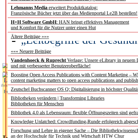
Lehmanns Media
erweitert Produktkatalog:
Künstliche Intelligenz a
Französische Bücher jetzt über das Medienportal Le2B bestellen!
besser zu verstehen
H+H Software GmbH
: HAN bringt effektives Management
und Komfort für die Nutzer unter einen Hut
„Leitbegriffe der Gesund
Ältere Beiträge »»»
des BIÖG erscheinen Ope
««« Neuere Beiträge
Vandenhoeck & Ruprecht
Verlage: Unsere eLibrary in neuem 
und mit verbesserter Benutzeroberfläche!
Aktuelles aus
Boosting Open Access Publications with Content Marketing – 
L
content marketing matters to open access publications and publish
ibrary
Zeutschel Buchscanner OS Q: Digitalisierung in höchster Qualitä
Essentials
Bibliotheken verändern | Transforming Libraries
Bibliotheken für Menschen
Bibliothek 4.0 als Lebensraum: flexible Öffnungszeiten sind gefra
Knowledge Unlatched: Crowdfunding-Runde erfolgreich abgesc
Forschung und Lehre in eigener Sache – Die Bibliothekwissensc
an der Hochschule für Technik und Wirtschaft HTW Chur