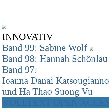
INNOVATIV
Band 99: Sabine Wolf
Band 98: Hannah Schönla
Band 97:
Ioanna Danai Katsougiann
und Ha Thao Suong Vu
VOLLTEXT OPEN ACCE