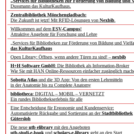
„Services für Bibliotheken zur Förderung von Bildung und Vi
angepasst
Dussmann das KulturKaufhaus.
Zentralbibliothek Mönchengladbach:
Wissenschaftskommunikati
Die Zukunft ist jetzt! Mit RFID-Lösungen von
Nexbib
.
Willkommen auf dem
ESV-Campus
!
konstruktiv!
Attraktive Angebote für Forschung und Lehre
„Services für Bibliotheken zur Förderung von Bildung und Vielfa
Mohr Siebeck übernimmt
das KulturKaufhaus
Open Library: Öffnen, wenn andere Türen zu sind! –
nexbib
und die Zeitschrift für 
H+H Software GmbH
: Die Bibliothek als Information-Broker
Wie Sie mit HAN Online-Ressourcen einfacher zugänglich mach
Francke Attempto
Sobotta Atlas
und die 3D App: Von den ersten Lehrmitteln
in der Anatomie bis zu Complete Anatomy
EBSCO Information Servic
bibliotheca
: DIGITAL – MOBIL – VERNETZT
Recherchefunktionen in
Ein rundes Bibliothekserlebnis für alle
Eine Entscheidung für Ergonomie und Kundenservice:
Automatisierte Rückgabe und Sortierung an der
Stadtbibliothek
Sorbisches Institut neu 
Gütersloh
Geschichte und kulturell
Die neue
utb elibrary
mit den Angeboten
utb-studi-e-book
und
scholars-e-library
geht an den Start