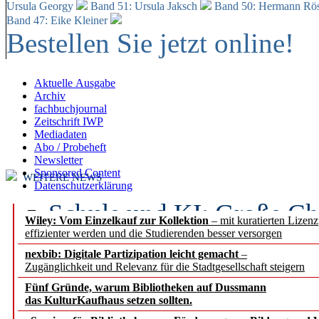
Ursula Georgy
Band 51: Ursula Jaksch
Band 50:
Hermann Rös
Band 47: Eike Kleiner
Bestellen Sie jetzt online!
Aktuelle Ausgabe
Archiv
fachbuchjournal
Zeitschrift IWP
Mediadaten
Abo / Probeheft
Newsletter
Sponsored Content
WEITERE NEWS
Datenschutzerklärung
Schule und KI: Große Ch
Wiley: Vom Einzelkauf zur Kollektion
– mit kuratierten Lizen
effizienter werden und die Studierenden besser versorgen
Voraussetzungen
nexbib: Digitale Partizipation leicht gemacht
–
Zugänglichkeit und Relevanz für die Stadtgesellschaft steigern
Erfolgreiches erstes Hal
Fünf Gründe, warum Bibliotheken auf Dussmann
Segment Research – Ausb
das KulturKaufhaus setzen sollten.