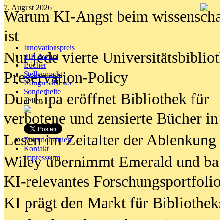
7. August 2026
Warum KI-Angst beim wissenschaft
ist
Innovationspreis
Nur jede vierte Universitätsbibliot
TIP Award
Bücher
Preservation-Policy
Stellenmarkt
KongressNews
Sonderhefte
Dua Lipa eröffnet Bibliothek für
Teilen
verbotene und zensierte Bücher in
Lesen im Zeitalter der Ablenkung
Zitierrichtlinien
Kontakt
Wiley übernimmt Emerald und ba
Impresssum
KI-relevantes Forschungsportfolio
KI prägt den Markt für Bibliothe