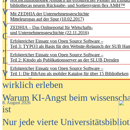
Hochschulbibliothek Ansbach als erfolgreicher Pionier im Einsat
bibliothecas neuem Rückgabe- und Sortiersystem flex AMH™
Wenn Bots katalogisieren
Mit ZEDHIA der Unternehmensgeschichte
Mitteleuropas auf der Spur (10.02.2017)
Von Abschlusskleidern bis
ZEDHIA – Das Onlineportal für Wirtschafts-
und Unternehmensgeschichte (22.11.2016)
Geisterjagd-Ausrüstung in der
Erfolgreicher Einsatz von Open Source Software –
„Library of Things“ unterwegs
Teil 3: TYPO3 als Basis für den Website-Relaunch der SUB Ha
Erfolgreicher Einsatz von Open Source Software –
Lesen als Infrastrukturaufgabe
Teil 2: Kitodo als Publikationsserver an der SLUB Dresden
Erfolgreicher Einsatz von Open Source Software –
Wie Jugendliche Social Media
Teil 1: Die BibApp als mobiler Katalog für über 15 Bibliotheken
wirklich erleben
Warum KI-Angst beim wissenschaft
8. August 2026
ist
Nur jede vierte Universitätsbibliot