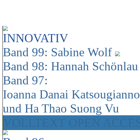
INNOVATIV
Band 99: Sabine Wolf
Band 98: Hannah Schönla
Band 97:
Ioanna Danai Katsougiann
und Ha Thao Suong Vu
VOLLTEXT OPEN ACCE