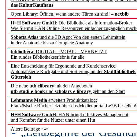
Mohr Siebeck übernimmt
das KulturKaufhaus
Open Library: Öffnen, wenn andere Türen zu sind! –
nexbib
und die Zeitschrift für 
H+H Software GmbH
: Die Bibliothek als Information-Broker
Wie Sie mit HAN Online-Ressourcen einfacher zugänglich mach
Francke Attempto
Sobotta Atlas
und die 3D App: Von den ersten Lehrmitteln
in der Anatomie bis zu Complete Anatomy
EBSCO Information Servic
bibliotheca
: DIGITAL – MOBIL – VERNETZT
Recherchefunktionen in
Ein rundes Bibliothekserlebnis für alle
Eine Entscheidung für Ergonomie und Kundenservice:
Automatisierte Rückgabe und Sortierung an der
Stadtbibliothek
Sorbisches Institut neu 
Gütersloh
Geschichte und kulturell
Die neue
utb elibrary
mit den Angeboten
utb-studi-e-book
und
scholars-e-library
geht an den Start
Lehmanns Media
erweitert Produktkatalog:
Künstliche Intelligenz a
Französische Bücher jetzt über das Medienportal Le2B bestellen!
besser zu verstehen
H+H Software GmbH
: HAN bringt effektives Management
und Komfort für die Nutzer unter einen Hut
„Leitbegriffe der Gesund
Ältere Beiträge »»»