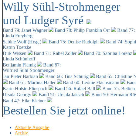
Willy Sühl-Strohmenger
und Ludger Syré
Band 79: Janet Wagner
Band 78: Philip Franklin Orr
Band 77:
Linda Freyberg
Sabine Wolf (Hrsg.)
Band 75: Denise Rudolph
Band 74: Soph
Katrin Toetzke
Dirk Wissen
Band 71: Rahel Zoller
Band 70: Sabrina Lorenz
Linda Schünhoff
Benjamin Flämig
Band 67:
Wilfried Sühl-Strohmenger
Jan-Pieter Barbian
Band 66: Tina Schurig
Band 65: Christine 
Band 61: Martina Haller
Band 60:
Leonie Flachsmann
Band
Karin Holste-Flinspach
Band 56: Rafael Ball
Band 55: Bettina
Ursula Georgy
Band 51: Ursula Jaksch
Band 50:
Hermann Rös
Band 47: Eike Kleiner
Bestellen Sie jetzt online!
Aktuelle Ausgabe
Archiv