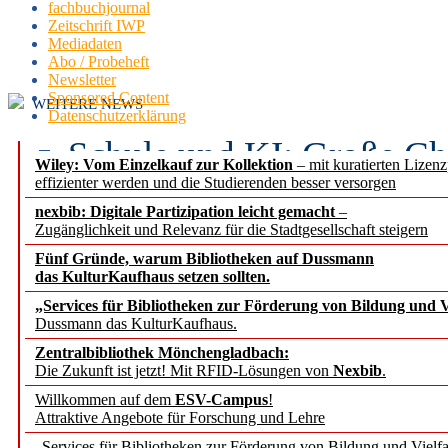
fachbuchjournal
Zeitschrift IWP
Mediadaten
Abo / Probeheft
Newsletter
Sponsored Content
WEITERE NEWS
Datenschutzerklärung
Schule und KI: Große Ch
Wiley: Vom Einzelkauf zur Kollektion
– mit kuratierten Lizen
effizienter werden und die Studierenden besser versorgen
Voraussetzungen
nexbib: Digitale Partizipation leicht gemacht
–
Zugänglichkeit und Relevanz für die Stadtgesellschaft steigern
Erfolgreiches erstes Hal
Fünf Gründe, warum Bibliotheken auf Dussmann
Segment Research – Ausb
das KulturKaufhaus setzen sollten.
„Services für Bibliotheken zur Förderung von Bildung und Vi
angepasst
Dussmann das KulturKaufhaus.
Zentralbibliothek Mönchengladbach:
Wissenschaftskommunikati
Die Zukunft ist jetzt! Mit RFID-Lösungen von
Nexbib
.
Willkommen auf dem
ESV-Campus
!
konstruktiv!
Attraktive Angebote für Forschung und Lehre
„Services für Bibliotheken zur Förderung von Bildung und Vielfa