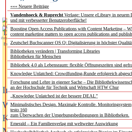
des BIÖG erscheinen Ope
««« Neuere Beiträge
Vandenhoeck & Ruprecht
Verlage: Unsere eLibrary in neuem 
und mit verbesserter Benutzeroberfläche!
Aktuelles aus
Boosting Open Access Publications with Content Marketing – 
L
content marketing matters to open access publications and publish
ibrary
Zeutschel Buchscanner OS Q: Digitalisierung in höchster Qualitä
Essentials
Bibliotheken verändern | Transforming Libraries
Bibliotheken für Menschen
Bibliothek 4.0 als Lebensraum: flexible Öffnungszeiten sind gefra
Knowledge Unlatched: Crowdfunding-Runde erfolgreich abgesc
Forschung und Lehre in eigener Sache – Die Bibliothekwissensc
In der Ausgabe
an der Hochschule für Technik und Wirtschaft HTW Chur
06/2026
(August 20
„Knowledge Unlatched ist der bessere DEAL”
Was Hochschul­bibliotheken von i
Minimalistisches Design. Maximale Kontrolle. Monitoringsystem
testo 160
zum Überwachen der Umgebungsbedingungen in Bibliotheken.
Kinder in der digitalen Welt
Emerald – Ein Familienverlag mit weltweiter Auswirkung
Metadaten als Infrastruktur