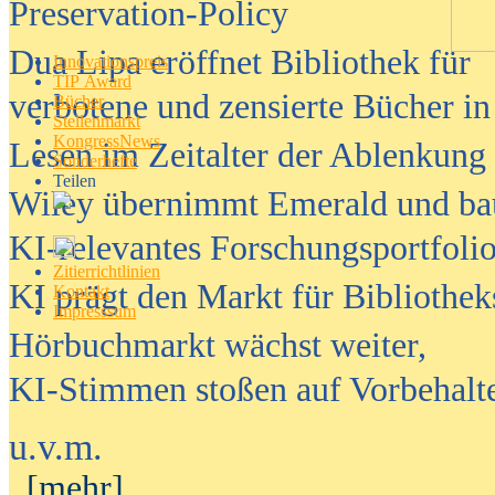
Preservation-Policy
Dua Lipa eröffnet Bibliothek für
Innovationspreis
TIP Award
verbotene und zensierte Bücher in
Bücher
Stellenmarkt
KongressNews
Lesen im Zeitalter der Ablenkung
Sonderhefte
Teilen
Wiley übernimmt Emerald und ba
KI-relevantes Forschungsportfolio
Zitierrichtlinien
KI prägt den Markt für Bibliothe
Kontakt
Impresssum
Hörbuchmarkt wächst weiter,
KI-Stimmen stoßen auf Vorbehalt
u.v.m.
[mehr]