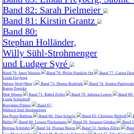
Band 82: Sarah Pielmeier
Band 81: Kirstin Grantz
Band 80:
Stephan Holländer,
Willy Sühl-Strohmenger
und Ludger Syré
Band 79: Janet Wagner
Band 78: Philip Franklin Orr
Band 77: Carina Do
Linda Freyberg
Sabine Wolf (Hrsg.)
Band 75: Denise Rudolph
Band 74: Sophia Paplowsk
Katrin Toetzke
Dirk Wissen
Band 71: Rahel Zoller
Band 70: Sabrina Lorenz
Band 69: 
Linda Schünhoff
Benjamin Flämig
Band 67:
Wilfried Sühl-Strohmenger
Jan-Pieter Barbian
Band 66: Tina Schurig
Band 65: Christine Niehoff
Haller
Band 60:
Leonie Flachsmann
Band 59: Susanne Göttker
Band 5
Bettina Schröder
Band 54: Florian Hagen
Band 53: Anthea Zöller
Band
Lisa Maria Geisler
Band 48:
Raphaela Schneider
Band 47: Eike Kleiner