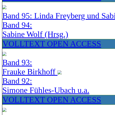
Band 95: Linda Freyberg und Sab
Band 94:
Sabine Wolf (Hrsg.)
VOLLTEXT OPEN ACCESS
Band 93:
Frauke Birkhoff
Band 92:
Simone Fühles-Ubach u.a.
VOLLTEXT OPEN ACCESS