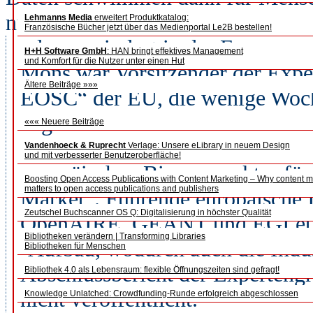
nutzbar im Datenweltmeer des Int
Lehmanns Media
erweitert Produktkatalog:
Französische Bücher jetzt über das Medienportal Le2B bestellen!
oder zumindest in der European
H+H Software GmbH
: HAN bringt effektives Management
und Komfort für die Nutzer unter einen Hut
Mons war Vorsitzender der Exp
Ältere Beiträge »»»
EOSC“ der EU, die wenige Woch
abgeschlossen hat. Die offene eu
««« Neuere Beiträge
Strategie der Europäischen Kom
Vandenhoeck & Ruprecht
Verlage: Unsere eLibrary in neuem Design
und mit verbesserter Benutzeroberfläche!
europäischen Binnenmarktes für d
Boosting Open Access Publications with Content Marketing – Why content m
matters to open access publications and publishers
Market“. Führende europäische
Zeutschel Buchscanner OS Q: Digitalisierung in höchster Qualität
OpenAIRE, GEANT und EGI.eu b
Bibliotheken verändern | Transforming Libraries
-Aufbau, wodurch auch die Indus
Bibliotheken für Menschen
Abschlussbericht der Experteng
Bibliothek 4.0 als Lebensraum: flexible Öffnungszeiten sind gefragt!
nicht veröffentlicht.
Knowledge Unlatched: Crowdfunding-Runde erfolgreich abgeschlossen