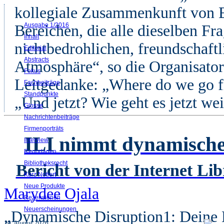
kollegiale Zusammenkunft von E
Ausgabe 1/2016
Bereichen, die alle dieselben Fra
Inhalt
nichtbedrohlichen, freundschaf
Editorial
Abstracts
Atmosphäre“, so die Organisator
Fokus
Leitgedanke: „Where do we go f
Fachbeiträge
Standpunkte
„Und jetzt? Wie geht es jetzt wei
Glosse
Nachrichtenbeiträge
Firmenporträts
ILI nimmt dynamische 
Interview
Reportagen
Bibliotheksrecht
Bericht von der Internet Lib
Kurz Notiert
Neue Produkte
Marydee Ojala
Rezensionen
Neuerscheinungen
„Dynamische Disruption1: Deine 
10. August 2026