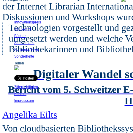
der Internet Librarian Internation
Diskussionen und Workshops wur
Innovationspreis
Technologien vorgestellt und gez
TIP Award
umgesetzt werden und welche Ve
Bücher
Stellenmarkt
Bibliothekarinnen und Bibliothe
KongressNews
Sonderhefte
Teilen
Digitaler Wandel s
Bericht vom 5. Schweitzer 
Zitierrichtlinien
Kontakt
H
Impresssum
Angelika Eilts
Von cloudbasierten Bibliothekssys