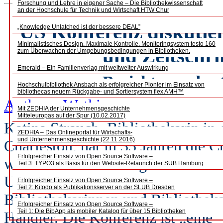
Forschung und Lehre in eigener Sache – Die Bibliothekwissenschaft
an der Hochschule für Technik und Wirtschaft HTW Chur
US Konferenz diskutier
„Knowledge Unlatched ist der bessere DEAL”
Minimalistisches Design. Maximale Kontrolle. Monitoringsystem testo 160
und Zeitschri
zum Überwachen der Umgebungsbedingungen in Bibliotheken.
Emerald – Ein Familienverlag mit weltweiter Auswirkung
Bericht von der
Hochschulbibliothek Ansbach als erfolgreicher Pionier im Einsatz von
bibliothecas neuem Rückgabe- und Sortiersystem flex AMH™
Anthony Watkinson
Mit ZEDHIA der Unternehmensgeschichte
Mitteleuropas auf der Spur (10.02.2017)
Katina Strauch, Bibliothekarin in
ZEDHIA – Das Onlineportal für Wirtschafts-
und Unternehmensgeschichte (22.11.2016)
Charleston, hat in 35 Jahren die 
Erfolgreicher Einsatz von Open Source Software –
was sie heute ist: die größte una
Teil 3: TYPO3 als Basis für den Website-Relaunch der SUB Hamburg
USA. 2015 registrierten sich 1.78
Erfolgreicher Einsatz von Open Source Software –
Teil 2: Kitodo als Publikationsserver an der SLUB Dresden
Bibliothekarinnen und Bibliotheka
Erfolgreicher Einsatz von Open Source Software –
Teil 1: Die BibApp als mobiler Katalog für über 15 Bibliotheken
Händler. Die Konferenz ist „eine