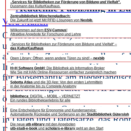
„Services für Bibliotheken zur Förderung von Bildung und Vielfalt”.
Academic Publishing in Eu
Dussmann das KulturKaufhaus.
Zentralbibliothek Mönchengladbach:
Vera Münch
Die Zukunft ist jetzt! Mit RFID-Lösungen von
Nexbib
.
Willkommen auf dem
ESV-Campus
!
Open Access (OA) ist in seiner Au
Attraktive Angebote für Forschung und Lehre
und Gesellschaft noch nicht durch
„Services für Bibliotheken zur Förderung von Bildung und Vielfalt“ –
das KulturKaufhaus
als nächste Zerstörungswelle auf 
Open Library: Öffnen, wenn andere Türen zu sind! –
nexbib
Informationswesen zu. Wenn das ei
H+H Software GmbH
: Die Bibliothek als Information-Broker
Wie Sie mit HAN Online-Ressourcen einfacher zugänglich machen
für Biosemantik am niederländisc
Sobotta Atlas
und die 3D App: Von den ersten Lehrmitteln
als Eröffnungsredner der APE 2016
in der Anatomie bis zu Complete Anatomy
öffentlicher Finanzierung erzeug
bibliotheca
: DIGITAL – MOBIL – VERNETZT
Ein rundes Bibliothekserlebnis für alle
internationalen Gemeingut und wis
Eine Entscheidung für Ergonomie und Kundenservice:
Automatisierte Rückgabe und Sortierung an der
Stadtbibliothek Gütersloh
in Daten und Datensätze, das Rohm
Die neue
utb elibrary
mit den Angeboten
Daten schwimmen dann für Mensc
utb-studi-e-book
und
scholars-e-library
geht an den Start