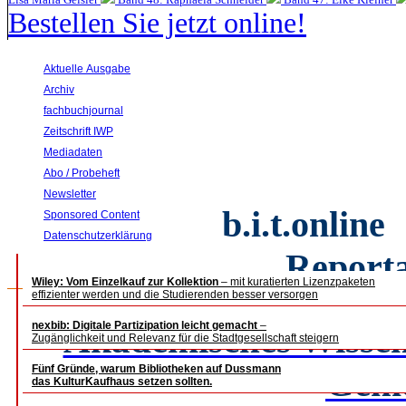
Bestellen Sie jetzt online!
Aktuelle Ausgabe
Archiv
fachbuchjournal
Zeitschrift IWP
Mediadaten
Abo / Probeheft
Newsletter
b.i.t.
online 
Sponsored Content
Datenschutzerklärung
Report
Wiley: Vom Einzelkauf zur Kollektion
– mit kuratierten Lizenzpaketen
effizienter werden und die Studierenden besser versorgen
nexbib: Digitale Partizipation leicht gemacht
Akademisches Wissen
–
Zugänglichkeit und Relevanz für die Stadtgesellschaft steigern
Fünf Gründe, warum Bibliotheken auf Dussmann
Gem
das KulturKaufhaus setzen sollten.