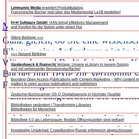
Worauf legen Bibl
Lehmanns Media
erweitert Produktkatalog:
Französische Bücher jetzt über das Medienportal Le2B bestellen!
Mo Siewcharran
H+H Software GmbH
: HAN bringt effektives Management
und Komfort für die Nutzer unter einen Hut
Ganz gleich, ob Sie eine wissensch
Ältere Beiträge »»»
führen – eine Anforderung ist in j
««« Neuere Beiträge
Wünsche und Bedürfnisse Ihrer Ku
Vandenhoeck & Ruprecht
Verlage: Unsere eLibrary in neuem Design
und mit verbesserter Benutzeroberfläche!
Bücher und Texte zur Verfügung ste
Boosting Open Access Publications with Content Marketing – Why content m
Forschungsarbeiten oder auch einf
matters to open access publications and publishers
Einfach ausgedrückt: Sie möchte
Zeutschel Buchscanner OS Q: Digitalisierung in höchster Qualität
Buch so schnell wie möglich find
Bibliotheken verändern | Transforming Libraries
Bibliotheken für Menschen
sich um die beste Ausgabe für e
Bibliothek 4.0 als Lebensraum: flexible Öffnungszeiten sind gefragt!
vom Dozenten/Lehrer empfohlen
Knowledge Unlatched: Crowdfunding-Runde erfolgreich abgeschlossen