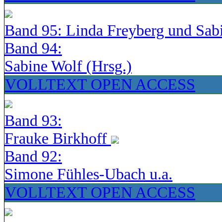
Band 95: Linda Freyberg und Sab
Band 94:
Sabine Wolf (Hrsg.)
VOLLTEXT OPEN ACCESS
Band 93:
Frauke Birkhoff
Band 92:
Simone Fühles-Ubach u.a.
VOLLTEXT OPEN ACCESS