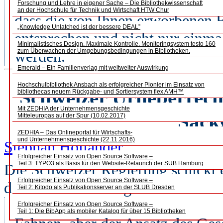
sicherstellen, dass sich Ihre In
Forschung und Lehre in eigener Sache – Die Bibliothekwissenschaft
an der Hochschule für Technik und Wirtschaft HTW Chur
dass die von Ihnen erworbenen 
„Knowledge Unlatched ist der bessere DEAL”
entsprechen und nicht nur einma
Minimalistisches Design. Maximale Kontrolle. Monitoringsystem testo 160
zum Überwachen der Umgebungsbedingungen in Bibliotheken.
werden.
Emerald – Ein Familienverlag mit weltweiter Auswirkung
Hochschulbibliothek Ansbach als erfolgreicher Pionier im Einsatz von
Schweizer Urheberrech
bibliothecas neuem Rückgabe- und Sortiersystem flex AMH™
Mit ZEDHIA der Unternehmensgeschichte
Sack
Mitteleuropas auf der Spur (10.02.2017)
ZEDHIA – Das Onlineportal für Wirtschafts-
und Unternehmensgeschichte (22.11.2016)
Stephan Holländer
Erfolgreicher Einsatz von Open Source Software –
Teil 3: TYPO3 als Basis für den Website-Relaunch der SUB Hamburg
Die Schweizer Regierung schickt e
Erfolgreicher Einsatz von Open Source Software –
die Vernehmlassung. Eine effizie
Teil 2: Kitodo als Publikationsserver an der SLUB Dresden
ohne Kriminalisierung der Nutzer
Erfolgreicher Einsatz von Open Source Software –
Teil 1: Die BibApp als mobiler Katalog für über 15 Bibliotheken