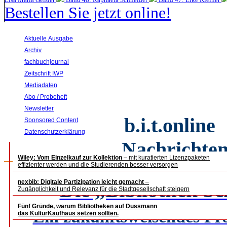
Bestellen Sie jetzt online!
Aktuelle Ausgabe
Archiv
fachbuchjournal
Zeitschrift IWP
Mediadaten
Abo / Probeheft
Newsletter
b.i.t.
online 
Sponsored Content
Datenschutzerklärung
Nachrichten
Wiley: Vom Einzelkauf zur Kollektion
– mit kuratierten Lizenzpaketen
effizienter werden und die Studierenden besser versorgen
nexbib: Digitale Partizipation leicht gemacht
Die „Bibliothek S
–
Zugänglichkeit und Relevanz für die Stadtgesellschaft steigern
Fünf Gründe, warum Bibliotheken auf Dussmann
Ein zukunftsweisendes Pro
das KulturKaufhaus setzen sollten.