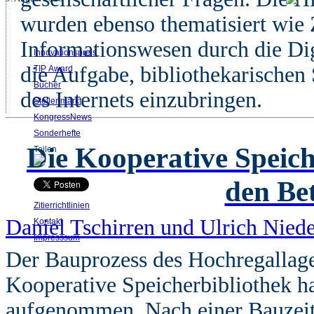
wurden ebenso thematisiert wie
Informationswesen durch die Dig
Innovationspreis
die Aufgabe, bibliothekarischen
TIP Award
Bücher
des Internets einzubringen.
Stellenmarkt
KongressNews
Sonderhefte
Die Kooperative Speic
Teilen
den Be
Zitierrichtlinien
Daniel Tschirren und Ulrich Niede
Kontakt
Impresssum
Der Bauprozess des Hochregallager
Kooperative Speicherbibliothek ha
aufgenommen. Nach einer Bauzeit