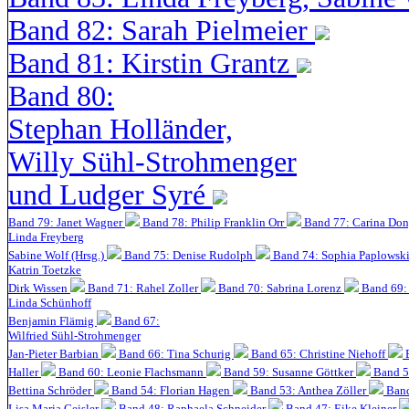
Band 82: Sarah Pielmeier
Band 81: Kirstin Grantz
Band 80:
Stephan Holländer,
Willy Sühl-Strohmenger
und Ludger Syré
Band 79: Janet Wagner
Band 78: Philip Franklin Orr
Band 77: Carina Do
Linda Freyberg
Sabine Wolf (Hrsg.)
Band 75: Denise Rudolph
Band 74: Sophia Paplowsk
Katrin Toetzke
Dirk Wissen
Band 71: Rahel Zoller
Band 70: Sabrina Lorenz
Band 69: 
Linda Schünhoff
Benjamin Flämig
Band 67:
Wilfried Sühl-Strohmenger
Jan-Pieter Barbian
Band 66: Tina Schurig
Band 65: Christine Niehoff
Haller
Band 60:
Leonie Flachsmann
Band 59: Susanne Göttker
Band 5
Bettina Schröder
Band 54: Florian Hagen
Band 53: Anthea Zöller
Band
Lisa Maria Geisler
Band 48:
Raphaela Schneider
Band 47: Eike Kleiner