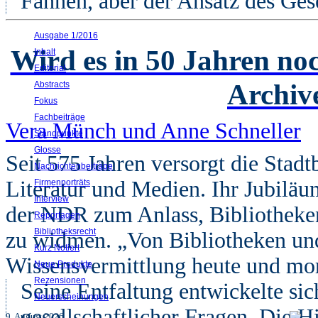
Fahnen, aber der Ansatz des Gese
Ausgabe 1/2016
Wird es in 50 Jahren no
Inhalt
Editorial
Archiv
Abstracts
Fokus
Fachbeiträge
Vera Münch und Anne Schneller
Standpunkte
Glosse
Seit 575 Jahren versorgt die Sta
Nachrichtenbeiträge
Literatur und Medien. Ihr Jubilä
Firmenporträts
Interview
der NDR zum Anlass, Bibliotheken
Reportagen
Bibliotheksrecht
zu widmen. „Von Bibliotheken und
Kurz Notiert
Wissensvermittlung heute und mor
Neue Produkte
Rezensionen
Seine Entfaltung entwickelte sic
Neuerscheinungen
gesellschaftlicher Fragen. Die H
9. August 2026