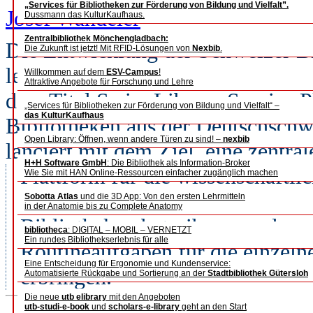
„Services für Bibliotheken zur Förderung von Bildung und Vielfalt”.
Josef Wandeler
Dussmann das KulturKaufhaus.
Zentralbibliothek Mönchengladbach:
Die Entwicklung der Schweizer Bib
Die Zukunft ist jetzt! Mit RFID-Lösungen von
Nexbib
.
letzten 20 Jahren stetig, jetzt abe
Willkommen auf dem
ESV-Campus
!
Attraktive Angebote für Forschung und Lehre
dem Titel Swiss Library Service 
„Services für Bibliotheken zur Förderung von Bildung und Vielfalt“ –
das KulturKaufhaus
Bibliotheken aus der Deutschschw
Open Library: Öffnen, wenn andere Türen zu sind! –
nexbib
lanciert mit dem Ziel, eine zentral
H+H Software GmbH
: Die Bibliothek als Information-Broker
Plattform für die wissenschaftl
Wie Sie mit HAN Online-Ressourcen einfacher zugänglich machen
schaffen. Diese soll nicht nur e
Sobotta Atlas
und die 3D App: Von den ersten Lehrmitteln
in der Anatomie bis zu Complete Anatomy
Bibliotheken betreiben, sondern a
bibliotheca
: DIGITAL – MOBIL – VERNETZT
Ein rundes Bibliothekserlebnis für alle
Routineaufgaben für die einzeln
Eine Entscheidung für Ergonomie und Kundenservice:
erbringen.
Automatisierte Rückgabe und Sortierung an der
Stadtbibliothek Gütersloh
Die neue
utb elibrary
mit den Angeboten
utb-studi-e-book
und
scholars-e-library
geht an den Start