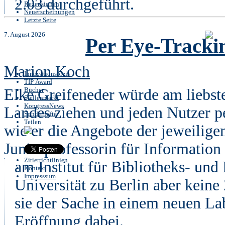
2.03 durchgeführt.
Rezensionen
Neuerscheinungen
Letzte Seite
7. August 2026
Per Eye-Tracki
Marion Koch
Innovationspreis
TIP Award
Elke Greifeneder würde am liebst
Bücher
Stellenmarkt
KongressNews
Landes ziehen und jeden Nutzer p
Sonderhefte
Teilen
wie er die Angebote der jeweiligen
Juniorprofessorin für Information
Zitierrichtlinien
am Institut für Bibliotheks- un
Kontakt
Impresssum
Universität zu Berlin aber keine 
sie der Sache in einem neuen Lab
Eröffnung dabei.