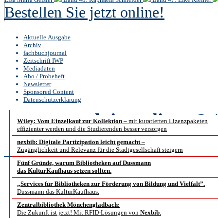
Bestellen Sie jetzt online!
Aktuelle Ausgabe
Archiv
fachbuchjournal
Zeitschrift IWP
Mediadaten
Abo / Probeheft
Newsletter
Sponsored Content
Datenschutzerklärung
b.i.t.
online
3 /
Wiley: Vom Einzelkauf zur Kollektion
– mit kuratierten Lizenzpaketen
effizienter werden und die Studierenden besser versorgen
Reportage
nexbib: Digitale Partizipation leicht gemacht
–
Zugänglichkeit und Relevanz für die Stadtgesellschaft steigern
Fünf Gründe, warum Bibliotheken auf Dussmann
das KulturKaufhaus setzen sollten.
„Der Handel b
„Services für Bibliotheken zur Förderung von Bildung und Vielfalt”.
Dussmann das KulturKaufhaus.
Zentralbibliothek Mönchengladbach:
Bericht über die AWS
Die Zukunft ist jetzt! Mit RFID-Lösungen von
Nexbib
.