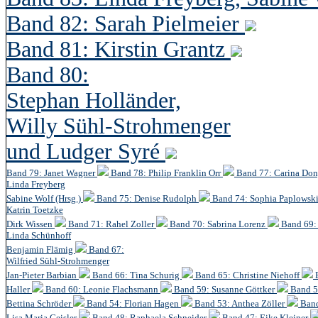
Band 82: Sarah Pielmeier
Band 81: Kirstin Grantz
Band 80:
Stephan Holländer,
Willy Sühl-Strohmenger
und Ludger Syré
Band 79: Janet Wagner
Band 78: Philip Franklin Orr
Band 77: Carina Do
Linda Freyberg
Sabine Wolf (Hrsg.)
Band 75: Denise Rudolph
Band 74: Sophia Paplowsk
Katrin Toetzke
Dirk Wissen
Band 71: Rahel Zoller
Band 70: Sabrina Lorenz
Band 69: 
Linda Schünhoff
Benjamin Flämig
Band 67:
Wilfried Sühl-Strohmenger
Jan-Pieter Barbian
Band 66: Tina Schurig
Band 65: Christine Niehoff
Haller
Band 60:
Leonie Flachsmann
Band 59: Susanne Göttker
Band 5
Bettina Schröder
Band 54: Florian Hagen
Band 53: Anthea Zöller
Band
Lisa Maria Geisler
Band 48:
Raphaela Schneider
Band 47: Eike Kleiner