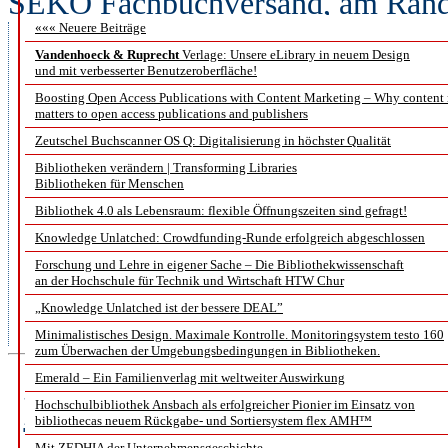
SEKO Fachbuchversand, am Rande
««« Neuere Beiträge
Dass Bedarf an den Dienstleistu
Vandenhoeck & Ruprecht
Verlage: Unsere eLibrary in neuem Design
Intermediäre erbringen, auch we
und mit verbesserter Benutzeroberfläche!
Boosting Open Access Publications with Content Marketing – Why content
sich Vortragende und Teilnehme
matters to open access publications and publishers
einig. Das Problem seien ertrags
Zeutschel Buchscanner OS Q: Digitalisierung in höchster Qualität
Bibliotheken verändern | Transforming Libraries
Cary Bruce von Ebsco, denn „da
Bibliotheken für Menschen
funktioniert nicht mehr”. Wenn 
Bibliothek 4.0 als Lebensraum: flexible Öffnungszeiten sind gefragt!
Knowledge Unlatched: Crowdfunding-Runde erfolgreich abgeschlossen
nicht bewegen, warnte Dr. Sve
Forschung und Lehre in eigener Sache – Die Bibliothekwissenschaft
an der Hochschule für Technik und Wirtschaft HTW Chur
Player”. Was Fachbuchhandel, Di
„Knowledge Unlatched ist der bessere DEAL”
vorhaben, um im Markt zu bleiben
Minimalistisches Design. Maximale Kontrolle. Monitoringsystem testo 160
zum Überwachen der Umgebungsbedingungen in Bibliotheken.
Emerald – Ein Familienverlag mit weltweiter Auswirkung
Bericht von der 3. Scie
Hochschulbibliothek Ansbach als erfolgreicher Pionier im Einsatz von
bibliothecas neuem Rückgabe- und Sortiersystem flex AMH™
Mit ZEDHIA der Unternehmensgeschichte