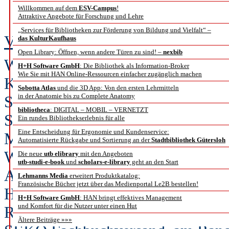
Willkommen auf dem
ESV-Campus
!
Benshei
Attraktive Angebote für Forschung und Lehre
„Services für Bibliotheken zur Förderung von Bildung und Vielfalt“ –
Vera Münch
das KulturKaufhaus
Open Library: Öffnen, wenn andere Türen zu sind! –
nexbib
Wie sich das elektronische Publizi
H+H Software GmbH
: Die Bibliothek als Information-Broker
Wie Sie mit HAN Online-Ressourcen einfacher zugänglich machen
Konsortial-, Landes- und Bundes
Sobotta Atlas
und die 3D App: Von den ersten Lehrmitteln
in der Anatomie bis zu Complete Anatomy
Source, Open Science und Open wh
bibliotheca
: DIGITAL – MOBIL – VERNETZT
Sortiments- und Fachbuchhandel a
Ein rundes Bibliothekserlebnis für alle
Eine Entscheidung für Ergonomie und Kundenservice:
Mittelpunkt der Jahresarbeitstagu
Automatisierte Rückgabe und Sortierung an der
Stadtbibliothek Gütersloh
Wissenschaftlicher Sortiments- 
Die neue
utb elibrary
mit den Angeboten
utb-studi-e-book
und
scholars-e-library
geht an den Start
Antworten blieben aus. Niemand k
Lehmanns Media
erweitert Produktkatalog:
Französische Bücher jetzt über das Medienportal Le2B bestellen!
Händler nehmen es gelassen. „Gered
H+H Software GmbH
: HAN bringt effektives Management
und Komfort für die Nutzer unter einen Hut
Realität vorbei. Wir machen, was
Ältere Beiträge »»»