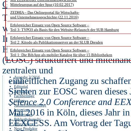
Guido Scherp und Johanna Kuhne
Mitteleuropas auf der Spur (10.02.2017)
ZEDHIA – Das Onlineportal für Wirtschafts-
Täglich werden unzählige Forschun
und Unternehmensgeschichte (22.11.2016)
Erfolgreicher Einsatz von Open Source Software –
weiterverarbeitet und auch geteilt
Teil 3: TYPO3 als Basis für den Website-Relaunch der SUB Hamburg
Infrastrukturen existierenden, gi
Erfolgreicher Einsatz von Open Source Software –
Teil 2: Kitodo als Publikationsserver an der SLUB Dresden
Herkunft und Disziplinen sollen 
Erfolgreicher Einsatz von Open Source Software –
Teil 1: Die BibApp als mobiler Katalog für über 15 Bibliotheken
(EOSC) strukturiert und miteinan
zentralen und
Ausgabe 3/2016
einheitlichen Zugang zu schaffe
Inhalt
Editorial
Sichten zur EOSC waren dieses 
Abstracts
Fachbeiträge
Science 2.0 Conference and EE
Glosse
Nachrichtenbeiträge
Mai 2016 in Köln, dieses Jahr i
Interview
Reportagen
Bibliotheksrecht
EEXCESS. Am Vortrag der Tagu
Kurz Notiert
Neue Produkte