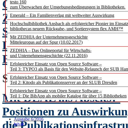
Comic
testo 160
zum Überwachen der Umgebungsbedingungen in Bibliotheken.
Zu einer Ausstellung im
Emerald – Ein Familienverlag mit weltweiter Auswirkung
Hochschulbibliothek Ansbach als erfolgreicher Pionier im Einsat
Schriftmuseum der Deuts
bibliothecas neuem Rückgabe- und Sortiersystem flex AMH™
Mit ZEDHIA der Unternehmensgeschichte
Leipzig
Mitteleuropas auf der Spur (10.02.2017)
ZEDHIA – Das Onlineportal für Wirtschafts-
Erlesenes von Georg Rup
und Unternehmensgeschichte (22.11.2016)
Erfolgreicher Einsatz von Open Source Software –
Teil 3: TYPO3 als Basis für den Website-Relaunch der SUB Ha
STANDPUNKTE
Erfolgreicher Einsatz von Open Source Software –
Teil 2: Kitodo als Publikationsserver an der SLUB Dresden
Erfolgreicher Einsatz von Open Source Software –
Mit DEAL ins Abseits?
Teil 1: Die BibApp als mobiler Katalog für über 15 Bibliotheken
Positionen zu Auswirku
Ausgabe 6/2016
die Publikationsinfrastr
Inhalt