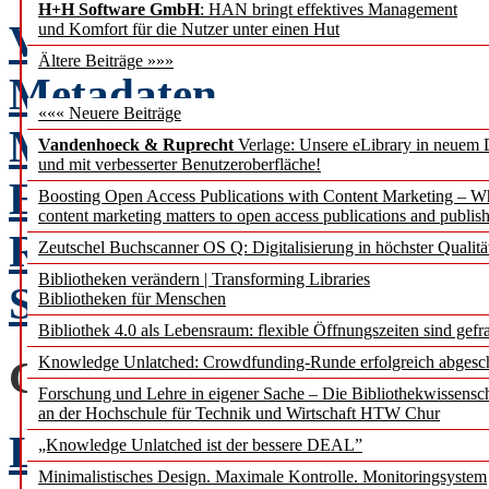
H+H Software GmbH
: HAN bringt effektives Management
Vernetzung von audiovis
und Komfort für die Nutzer unter einen Hut
Ältere Beiträge »»»
Metadaten
««« Neuere Beiträge
Metadatengestütztes Sys
Vandenhoeck & Ruprecht
Verlage: Unsere eLibrary in neuem 
und mit verbesserter Benutzeroberfläche!
Erschließung von Medien
Boosting Open Access Publications with Content Marketing – 
content marketing matters to open access publications and publish
Roman Holzhause, Heidi
Zeutschel Buchscanner OS Q: Digitalisierung in höchster Qualitä
Bibliotheken verändern | Transforming Libraries
Schnöll
Bibliotheken für Menschen
Bibliothek 4.0 als Lebensraum: flexible Öffnungszeiten sind gefra
GLOSSE
Knowledge Unlatched: Crowdfunding-Runde erfolgreich abgesc
Forschung und Lehre in eigener Sache – Die Bibliothekwissensc
an der Hochschule für Technik und Wirtschaft HTW Chur
LEIBNIX – ein Bibliothe
„Knowledge Unlatched ist der bessere DEAL”
Minimalistisches Design. Maximale Kontrolle. Monitoringsystem