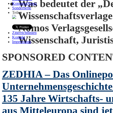
Was bedeutet der „De
KongressNews
Sonderhefte
Wissenschaftsverlag
Teilen
Nomos Verlagsgesell
Zitierrichtlinien
Wissenschaft, Juristi
Kontakt
Impresssum
SPONSORED CONTEN
ZEDHIA – Das Onlineport
Unternehmensgeschicht
135 Jahre Wirtschafts- 
aus Mitteleuropa sind jet