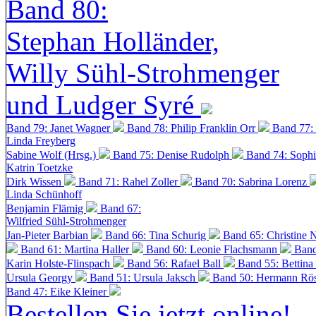
Band 80:
Stephan Holländer,
Willy Sühl-Strohmenger
und Ludger Syré
Band 79: Janet Wagner
Band 78: Philip Franklin Orr
Band 77:
Linda Freyberg
Sabine Wolf (Hrsg.)
Band 75: Denise Rudolph
Band 74: Soph
Katrin Toetzke
Dirk Wissen
Band 71: Rahel Zoller
Band 70: Sabrina Lorenz
Linda Schünhoff
Benjamin Flämig
Band 67:
Wilfried Sühl-Strohmenger
Jan-Pieter Barbian
Band 66: Tina Schurig
Band 65: Christine 
Band 61: Martina Haller
Band 60:
Leonie Flachsmann
Band
Karin Holste-Flinspach
Band 56: Rafael Ball
Band 55: Bettina
Ursula Georgy
Band 51: Ursula Jaksch
Band 50:
Hermann Rös
Band 47: Eike Kleiner
Bestellen Sie jetzt online!