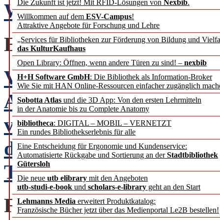
Die Zukunft ist jetzt! Mit RFID-Lösungen von
Nexbib
.
Weihnachtswünsche
Willkommen auf dem
ESV-Campus
!
Attraktive Angebote für Forschung und Lehre
EINSTAND
„Services für Bibliotheken zur Förderung von Bildung und Vielfa
das KulturKaufhaus
Open Library: Öffnen, wenn andere Türen zu sind! –
nexbib
Von der Organisation d
H+H Software GmbH
: Die Bibliothek als Information-Broker
Wie Sie mit HAN Online-Ressourcen einfacher zugänglich mach
Aufbruch als Dauerhaltun
Sobotta Atlas
und die 3D App: Von den ersten Lehrmitteln
in der Anatomie bis zu Complete Anatomy
von Politik, Wirtschafts
bibliotheca
: DIGITAL – MOBIL – VERNETZT
Ein rundes Bibliothekserlebnis für alle
des Kulturerbes und der B
Eine Entscheidung für Ergonomie und Kundenservice:
Automatisierte Rückgabe und Sortierung an der
Stadtbibliothek
Gütersloh
Transformation beschwo
Die neue
utb elibrary
mit den Angeboten
utb-studi-e-book
und
scholars-e-library
geht an den Start
FACHBEITRAG
Lehmanns Media
erweitert Produktkatalog:
Französische Bücher jetzt über das Medienportal Le2B bestellen!