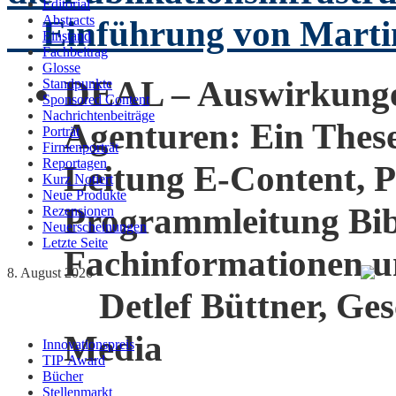
Editorial
Abstracts
Einführung von Marti
Einstand
Fachbeitrag
Glosse
DEAL – Auswirkunge
Standpunkte
Sponsored Content
Nachrichtenbeiträge
Agenturen: Ein Thes
Porträt
Firmenporträt
Reportagen
Leitung E-Content, 
Kurz Notiert
Neue Produkte
Programmleitung Bib
Rezensionen
Neuerscheinungen
Letzte Seite
Fachinformationen 
8. August 2026
Detlef Büttner, Ges
Media
Innovationspreis
TIP Award
Bücher
Stellenmarkt