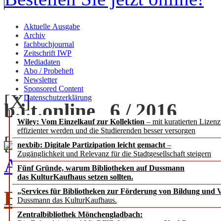
Aktuelle Ausgabe
Archiv
fachbuchjournal
Zeitschrift IWP
Mediadaten
Abo / Probeheft
Newsletter
Sponsored Content
[X]
Datenschutzerklärung
b.i.t.
online
6 / 2016
Wiley: Vom Einzelkauf zur Kollektion
– mit kuratierten Lizen
effizienter werden und die Studierenden besser versorgen
[+] zoom
nexbib: Digitale Partizipation leicht gemacht
–
Zugänglichkeit und Relevanz für die Stadtgesellschaft steigern
Ausgabe 6 / 2016 als PDF
Fünf Gründe, warum Bibliotheken auf Dussmann
das KulturKaufhaus setzen sollten.
EDITORIAL
„Services für Bibliotheken zur Förderung von Bildung und Vi
Dussmann das KulturKaufhaus.
Zentralbibliothek Mönchengladbach: