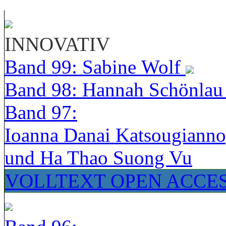
INNOVATIV
Band 99: Sabine Wolf
Band 98: Hannah Schönla
Band 97:
Ioanna Danai Katsougiann
und Ha Thao Suong Vu
VOLLTEXT OPEN ACCE