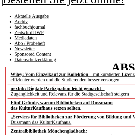
Aktuelle Ausgabe
Archiv
fachbuchjournal
Zeitschrift IWP
Mediadaten
Abo / Probeheft
Newsletter
Sponsored Content
Datenschutzerklärung
AB
Wiley: Vom Einzelkauf zur Kollektion
– mit kuratierten Lizen
b.i.t.
onl
effizienter werden und die Studierenden besser versorgen
nexbib: Digitale Partizipation leicht gemacht
–
Zugänglichkeit und Relevanz für die Stadtgesellschaft steigern
Fünf Gründe, warum Bibliotheken auf Dussmann
das KulturKaufhaus setzen sollten.
Die Bibliot
„Services für Bibliotheken zur Förderung von Bildung und Vi
Dussmann das KulturKaufhaus.
Megatrends, Sze
Zentralbibliothek Mönchengladbach: