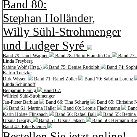
Band 80:
Stephan Holländer,
Willy Sühl-Strohmenger
und Ludger Syré
Band 79: Janet Wagner
Band 78: Philip Franklin Orr
Band 77:
Linda Freyberg
Sabine Wolf (Hrsg.)
Band 75: Denise Rudolph
Band 74: Soph
Katrin Toetzke
Dirk Wissen
Band 71: Rahel Zoller
Band 70: Sabrina Lorenz
Linda Schünhoff
Benjamin Flämig
Band 67:
Wilfried Sühl-Strohmenger
Jan-Pieter Barbian
Band 66: Tina Schurig
Band 65: Christine 
Band 61: Martina Haller
Band 60:
Leonie Flachsmann
Band
Karin Holste-Flinspach
Band 56: Rafael Ball
Band 55: Bettina
Ursula Georgy
Band 51: Ursula Jaksch
Band 50:
Hermann Rös
Band 47: Eike Kleiner
Bestellen Sie jetzt online!