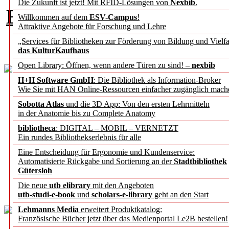
Die Zukunft ist jetzt! Mit RFID-Lösungen von
Nexbib
.
Eine Artikelserie von Dr.
Willkommen auf dem
ESV-Campus
!
Attraktive Angebote für Forschung und Lehre
Andrea
„Services für Bibliotheken zur Förderung von Bildung und Vielfa
das KulturKaufhaus
Open Library: Öffnen, wenn andere Türen zu sind! –
nexbib
H+H Software GmbH
: Die Bibliothek als Information-Broker
Wie Sie mit HAN Online-Ressourcen einfacher zugänglich mach
Sobotta Atlas
und die 3D App: Von den ersten Lehrmitteln
in der Anatomie bis zu Complete Anatomy
Digitale Vermittlung 
bibliotheca
: DIGITAL – MOBIL – VERNETZT
Ein rundes Bibliothekserlebnis für alle
Ein Konzept der
Eine Entscheidung für Ergonomie und Kundenservice:
Automatisierte Rückgabe und Sortierung an der
Stadtbibliothek
Gütersloh
Leo
Die neue
utb elibrary
mit den Angeboten
utb-studi-e-book
und
scholars-e-library
geht an den Start
Lehmanns Media
erweitert Produktkatalog:
Französische Bücher jetzt über das Medienportal Le2B bestellen!