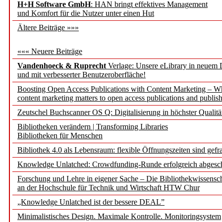
H+H Software GmbH
: HAN bringt effektives Management
und Komfort für die Nutzer unter einen Hut
Ältere Beiträge »»»
««« Neuere Beiträge
Vandenhoeck & Ruprecht
Verlage: Unsere eLibrary in neuem 
und mit verbesserter Benutzeroberfläche!
Boosting Open Access Publications with Content Marketing – 
content marketing matters to open access publications and publish
Zeutschel Buchscanner OS Q: Digitalisierung in höchster Qualitä
Bibliotheken verändern | Transforming Libraries
Bibliotheken für Menschen
Bibliothek 4.0 als Lebensraum: flexible Öffnungszeiten sind gefra
Knowledge Unlatched: Crowdfunding-Runde erfolgreich abgesc
Forschung und Lehre in eigener Sache – Die Bibliothekwissensc
an der Hochschule für Technik und Wirtschaft HTW Chur
„Knowledge Unlatched ist der bessere DEAL”
Minimalistisches Design. Maximale Kontrolle. Monitoringsystem