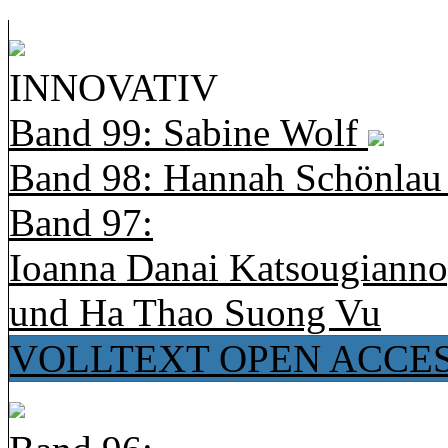
INNOVATIV
Band 99: Sabine Wolf
Band 98: Hannah Schönla
Band 97:
Ioanna Danai Katsougiann
und Ha Thao Suong Vu
VOLLTEXT OPEN ACCE