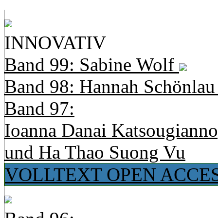
INNOVATIV
Band 99: Sabine Wolf
Band 98: Hannah Schönla
Band 97:
Ioanna Danai Katsougiann
und Ha Thao Suong Vu
VOLLTEXT OPEN ACCE