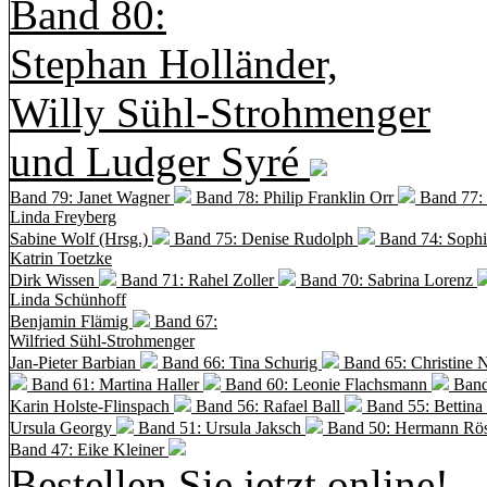
Band 80:
Stephan Holländer,
Willy Sühl-Strohmenger
und Ludger Syré
Band 79: Janet Wagner
Band 78: Philip Franklin Orr
Band 77:
Linda Freyberg
Sabine Wolf (Hrsg.)
Band 75: Denise Rudolph
Band 74: Soph
Katrin Toetzke
Dirk Wissen
Band 71: Rahel Zoller
Band 70: Sabrina Lorenz
Linda Schünhoff
Benjamin Flämig
Band 67:
Wilfried Sühl-Strohmenger
Jan-Pieter Barbian
Band 66: Tina Schurig
Band 65: Christine 
Band 61: Martina Haller
Band 60:
Leonie Flachsmann
Band
Karin Holste-Flinspach
Band 56: Rafael Ball
Band 55: Bettina
Ursula Georgy
Band 51: Ursula Jaksch
Band 50:
Hermann Rös
Band 47: Eike Kleiner
Bestellen Sie jetzt online!