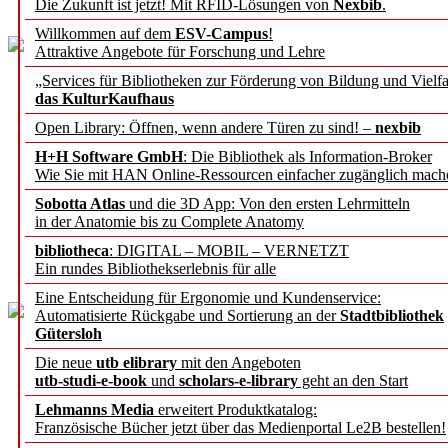
Die Zukunft ist jetzt! Mit RFID-Lösungen von
Nexbib
.
Willkommen auf dem
ESV-Campus
!
Attraktive Angebote für Forschung und Lehre
„Services für Bibliotheken zur Förderung von Bildung und Vielfa
das KulturKaufhaus
Open Library: Öffnen, wenn andere Türen zu sind! –
nexbib
Entwicklung
H+H Software GmbH
: Die Bibliothek als Information-Broker
Wie Sie mit HAN Online-Ressourcen einfacher zugänglich mach
nachhaltiger Da
Sobotta Atlas
und die 3D App: Von den ersten Lehrmitteln
in der Anatomie bis zu Complete Anatomy
Giuditta Paroli
bibliotheca
: DIGITAL – MOBIL – VERNETZT
Ein rundes Bibliothekserlebnis für alle
Eine Entscheidung für Ergonomie und Kundenservice:
Automatisierte Rückgabe und Sortierung an der
Stadtbibliothek
Gütersloh
Die neue
utb elibrary
mit den Angeboten
utb-studi-e-book
und
scholars-e-library
geht an den Start
Wirkungsorientiert
Lehmanns Media
erweitert Produktkatalog:
Französische Bücher jetzt über das Medienportal Le2B bestellen!