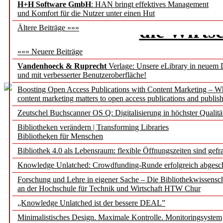
Positionierung der ZBW 
H+H Software GmbH
: HAN bringt effektives Management
und Komfort für die Nutzer unter einen Hut
die Wirts
Ältere Beiträge »»»
««« Neuere Beiträge
Doree
Vandenhoeck & Ruprecht
Verlage: Unsere eLibrary in neuem 
und mit verbesserter Benutzeroberfläche!
Boosting Open Access Publications with Content Marketing – 
content marketing matters to open access publications and publish
Zeutschel Buchscanner OS Q: Digitalisierung in höchster Qualitä
Bibliotheken verändern | Transforming Libraries
Metadatenmanage
Bibliotheken für Menschen
Bibliothek 4.0 als Lebensraum: flexible Öffnungszeiten sind gefra
Ersc
Knowledge Unlatched: Crowdfunding-Runde erfolgreich abgesc
Forschung und Lehre in eigener Sache – Die Bibliothekwissensc
Erfahrungen bei der e
an der Hochschule für Technik und Wirtschaft HTW Chur
„Knowledge Unlatched ist der bessere DEAL”
Tob
Minimalistisches Design. Maximale Kontrolle. Monitoringsystem