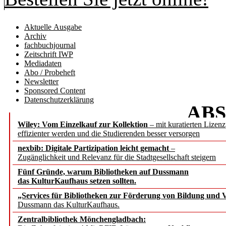
Aktuelle Ausgabe
Archiv
fachbuchjournal
Zeitschrift IWP
Mediadaten
Abo / Probeheft
Newsletter
Sponsored Content
Datenschutzerklärung
AB
Wiley: Vom Einzelkauf zur Kollektion
– mit kuratierten Lizen
b.i.t.
onl
effizienter werden und die Studierenden besser versorgen
nexbib: Digitale Partizipation leicht gemacht
–
Zugänglichkeit und Relevanz für die Stadtgesellschaft steigern
Fünf Gründe, warum Bibliotheken auf Dussmann
das KulturKaufhaus setzen sollten.
DEAL: Wo stehen wir 
„Services für Bibliotheken zur Förderung von Bildung und Vi
Dussmann das KulturKaufhaus.
Bernhar
Zentralbibliothek Mönchengladbach: