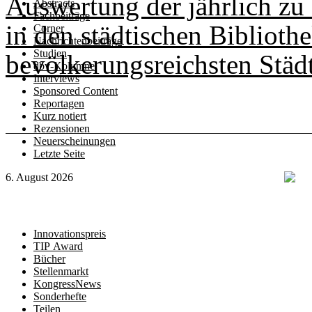
Auswertung der jährlich zu
Abstracts
Fachbeiträge
in den städtischen Biblioth
Corner
Nachrichtenbeiträge
Studien
bevölkerungsreichsten Städ
dbv-Kolumne
Interviews
Sponsored Content
Reportagen
Kurz notiert
Rezensionen
Neuerscheinungen
Letzte Seite
6. August 2026
Innovationspreis
TIP Award
Bücher
Stellenmarkt
KongressNews
Sonderhefte
Teilen