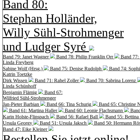
Band 80:
Stephan Holländer,
Willy Sühl-Strohmenger
und Ludger Syré
Band 79: Janet Wagner
Band 78: Philip Franklin Orr
Band 77:
Linda Freyberg
Sabine Wolf (Hrsg.)
Band 75: Denise Rudolph
Band 74: Soph
Katrin Toetzke
Dirk Wissen
Band 71: Rahel Zoller
Band 70: Sabrina Lorenz
Linda Schünhoff
Benjamin Flämig
Band 67:
Wilfried Sühl-Strohmenger
Jan-Pieter Barbian
Band 66: Tina Schurig
Band 65: Christine 
Band 61: Martina Haller
Band 60:
Leonie Flachsmann
Band
Karin Holste-Flinspach
Band 56: Rafael Ball
Band 55: Bettina
Ursula Georgy
Band 51: Ursula Jaksch
Band 50:
Hermann Rös
Band 47: Eike Kleiner
Bestellen Sie jetzt online!