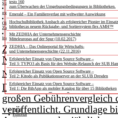
testo 160
Städte Deutschlands ausgewertet
zum Überwachen der Umgebungsbedingungen in Bibliotheken.
Bibliotheksgebühren in Hamburg sind
mehr als doppelt so teuer wie der Schnitt
Emerald – Ein Familienverlag mit weltweiter Auswirkung
Außer in Hamburg, Kassel und
Hochschulbibliothek Ansbach als erfolgreicher Pionier im Einsat
Oldenburg erhalten Kinder gebührenfreien
bibliothecas neuem Rückgabe- und Sortiersystem flex AMH™
Zugriff auf Bücher
Kostenlose Stadtbibliothek für alle in
Mit ZEDHIA der Unternehmensgeschichte
Ingolstadt, Rostock und Wiesbaden
Mitteleuropas auf der Spur (10.02.2017)
Zwischen 45 Euro im Jahr un
ZEDHIA – Das Onlineportal für Wirtschafts-
und Unternehmensgeschichte (22.11.2016)
Nutzungsgebühren können dr
Erfolgreicher Einsatz von Open Source Software –
Teil 3: TYPO3 als Basis für den Website-Relaunch der SUB Ha
Nadiia Mykhalevych
Erfolgreicher Einsatz von Open Source Software –
Teil 2: Kitodo als Publikationsserver an der SLUB Dresden
Die Bildungsexpertinnen/-e
Erfolgreicher Einsatz von Open Source Software –
Teil 1: Die BibApp als mobiler Katalog für über 15 Bibliotheken
großen Gebührenvergleich d
veröffentlicht. Grundlage b
Inhalt
Editorial