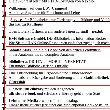
Eine Zusammenfassung der 
Die Zukunft ist jetzt! Mit RFID-Lösungen von
Nexbib
.
Willkommen auf dem
ESV-Campus
!
und Ergebnisse des Verbun
Attraktive Angebote für Forschung und Lehre
Universitäts- und Stadtbi
„Services für Bibliotheken zur Förderung von Bildung und Vielfa
das KulturKaufhaus
Informationszentrum Leben
Open Library: Öffnen, wenn andere Türen zu sind! –
nexbib
H+H Software GmbH
: Die Bibliothek als Information-Broker
Wie Sie mit HAN Online-Ressourcen einfacher zugänglich mach
Helga Bergmann
Sobotta Atlas
und die 3D App: Von den ersten Lehrmitteln
in der Anatomie bis zu Complete Anatomy
Eine allgemein gültige Defi
bibliotheca
: DIGITAL – MOBIL – VERNETZT
Stewardship“ (DSS) gibt es
Ein rundes Bibliothekserlebnis für alle
Eine Entscheidung für Ergonomie und Kundenservice:
kommt das vom Bundesmini
Automatisierte Rückgabe und Sortierung an der
Stadtbibliothek
Gütersloh
Forschung (BMBF) finanzie
Die neue
utb elibrary
mit den Angeboten
utb-studi-e-book
und
scholars-e-library
geht an den Start
Data Stewardship in deuts
Lehmanns Media
erweitert Produktkatalog:
Französische Bücher jetzt über das Medienportal Le2B bestellen!