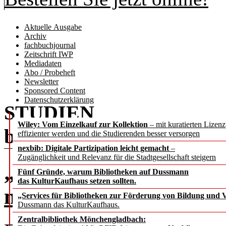
Aktuelle Ausgabe
Archiv
fachbuchjournal
Zeitschrift IWP
Mediadaten
Abo / Probeheft
Newsletter
Sponsored Content
Datenschutzerklärung
STUDIEN
Wiley: Vom Einzelkauf zur Kollektion
– mit kuratierten Lizen
b.i.t.
online
3 / 2023
effizienter werden und die Studierenden besser versorgen
nexbib: Digitale Partizipation leicht gemacht
–
Zugänglichkeit und Relevanz für die Stadtgesellschaft steigern
„Data Stewardship” – E
Fünf Gründe, warum Bibliotheken auf Dussmann
das KulturKaufhaus setzen sollten.
mit unterschiedlichen P
„Services für Bibliotheken zur Förderung von Bildung und Vi
Dussmann das KulturKaufhaus.
Zentralbibliothek Mönchengladbach: