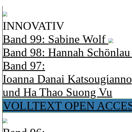
INNOVATIV
Band 99: Sabine Wolf
Band 98: Hannah Schönla
Band 97:
Ioanna Danai Katsougiann
und Ha Thao Suong Vu
VOLLTEXT OPEN ACCE