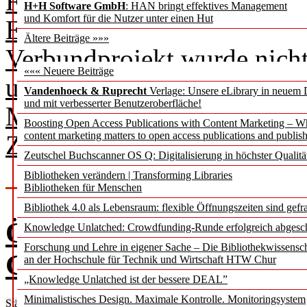
Forschungsinstitutionen – 
H+H Software GmbH
: HAN bringt effektives Management
und Komfort für die Nutzer unter einen Hut
Empfehlungen für Aus- und 
Ältere Beiträge »»»
Verbundprojekt wurde nicht
««« Neuere Beiträge
untersucht, sondern auch z
Vandenhoeck & Ruprecht
Verlage: Unsere eLibrary in neuem 
und mit verbesserter Benutzeroberfläche!
Maßnahmen vorgeschlagen u
Boosting Open Access Publications with Content Marketing – 
content marketing matters to open access publications and publish
Zusammenstellung von Data
Zeutschel Buchscanner OS Q: Digitalisierung in höchster Qualitä
Bibliotheken verändern | Transforming Libraries
Bibliotheken für Menschen
Bibliothek 4.0 als Lebensraum: flexible Öffnungszeiten sind gefra
Öffentliche Bibliotheke
Knowledge Unlatched: Crowdfunding-Runde erfolgreich abgesc
Forschung und Lehre in eigener Sache – Die Bibliothekwissensc
Gebührenvergleich
an der Hochschule für Technik und Wirtschaft HTW Chur
„Knowledge Unlatched ist der bessere DEAL”
Minimalistisches Design. Maximale Kontrolle. Monitoringsystem
Städtische Bibliotheken der 100 größten