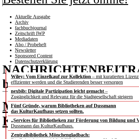
Aktuelle Ausgabe
Archiv
fachbuchjournal
Zeitschrift IWP
Mediadaten
Abo / Probeheft
Newsletter
Sponsored Content
Datenschutzerklärung
NACHRICHTENBEITR
Wiley: Vom Einzelkauf zur Kollektion
– mit kuratierten Lizen
b.i.t.
online
3 / 2023
effizienter werden und die Studierenden besser versorgen
nexbib: Digitale Partizipation leicht gemacht
–
Zugänglichkeit und Relevanz für die Stadtgesellschaft steigern
Metadatenmanagement
Fünf Gründe, warum Bibliotheken auf Dussmann
das KulturKaufhaus setzen sollten.
KI-gestützte Erschließ
„Services für Bibliotheken zur Förderung von Bildung und Vi
Dussmann das KulturKaufhaus.
Zentralbibliothek Mönchengladbach: