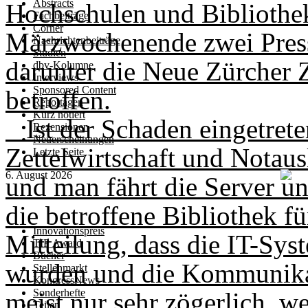
Abstracts
Hochschulen und Bibliothek
Fachbeiträge
Corner
Märzwochenende zwei Press
Nachrichtenbeiträge
Studien
darunter die Neue Zürcher 
dbv-Kolumne
Interviews
Sponsored Content
betroffen.
Reportagen
Kurz notiert
Ist der Schaden eingetreten
Rezensionen
Neuerscheinungen
Zettelwirtschaft und Notaus
Letzte Seite
6. August 2026
und man fährt die Server un
die betroffene Bibliothek fü
Innovationspreis
Mitteilung, dass die IT-Sy
TIP Award
Bücher
wurden und die Kommunikat
Stellenmarkt
KongressNews
Sonderhefte
meist nur sehr zögerlich, w
Teilen