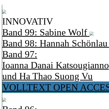
INNOVATIV
Band 99: Sabine Wolf
Band 98: Hannah Schönla
Band 97:
Ioanna Danai Katsougiann
und Ha Thao Suong Vu
VOLLTEXT OPEN ACCE