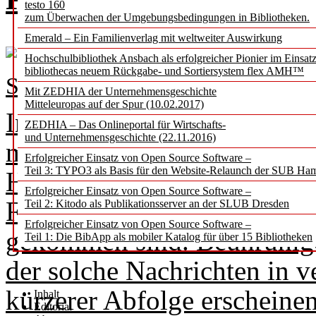
testo 160
zum Überwachen der Umgebungsbedingungen in Bibliotheken.
Emerald – Ein Familienverlag mit weltweiter Auswirkung
Hochschulbibliothek Ansbach als erfolgreicher Pionier im Einsat
bibliothecas neuem Rückgabe- und Sortiersystem flex AMH™
Stephan Holländer
Mit ZEDHIA der Unternehmensgeschichte
Mitteleuropas auf der Spur (10.02.2017)
In regelmäßigen Abständen 
ZEDHIA – Das Onlineportal für Wirtschafts-
und Unternehmensgeschichte (22.11.2016)
meist als Kurzmeldungen, ü
Erfolgreicher Einsatz von Open Source Software –
Teil 3: TYPO3 als Basis für den Website-Relaunch der SUB Ha
Hochschulen und ihre Bibli
Erfolgreicher Einsatz von Open Source Software –
Flut der täglichen Berichter
Teil 2: Kitodo als Publikationsserver an der SLUB Dresden
Erfolgreicher Einsatz von Open Source Software –
gekommen sind. Beunruhigen
Teil 1: Die BibApp als mobiler Katalog für über 15 Bibliotheken
der solche Nachrichten in 
kürzerer Abfolge erscheinen.
Inhalt
Editorial