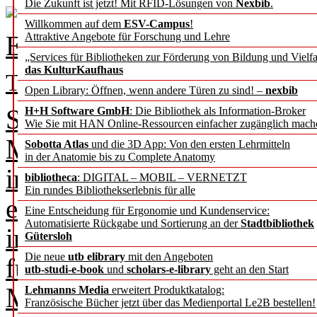
Die Zukunft ist jetzt! Mit RFID-Lösungen von
Nexbib
.
Willkommen auf dem
ESV-Campus
!
Erfahrungen bei der ekz.bi
Attraktive Angebote für Forschung und Lehre
„Services für Bibliotheken zur Förderung von Bildung und Vielfa
das KulturKaufhaus
Tobias Schmid
Open Library: Öffnen, wenn andere Türen zu sind! –
nexbib
Seit 1947 ist die ekz.bibli
H+H Software GmbH
: Die Bibliothek als Information-Broker
Wie Sie mit HAN Online-Ressourcen einfacher zugänglich mach
Marktführerin bei der Belie
Sobotta Atlas
und die 3D App: Von den ersten Lehrmitteln
in der Anatomie bis zu Complete Anatomy
in Deutschland. Unter dem
bibliotheca
: DIGITAL – MOBIL – VERNETZT
Ein rundes Bibliothekserlebnis für alle
einfach” bedient die ekz vo
Eine Entscheidung für Ergonomie und Kundenservice:
Automatisierte Rückgabe und Sortierung an der
Stadtbibliothek
im deutschsprachigen Raum.
Gütersloh
Die neue
utb elibrary
mit den Angeboten
führenden Unternehmen der
utb-studi-e-book
und
scholars-e-library
geht an den Start
Medienbranche den umfasse
Lehmanns Media
erweitert Produktkatalog:
Französische Bücher jetzt über das Medienportal Le2B bestellen!