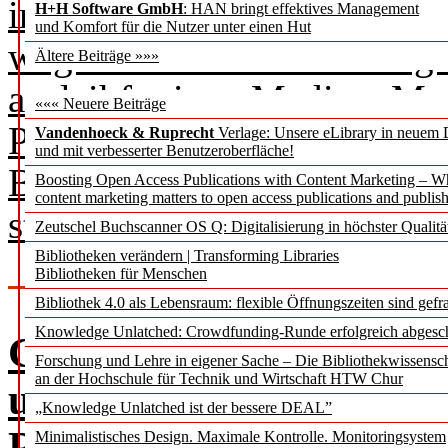
in Europa. Von innovativen
H+H Software GmbH
: HAN bringt effektives Management
und Komfort für die Nutzer unter einen Hut
wegweisenden Ausstattungs
Ältere Beiträge »»»
ausleihfertigen Medien, Met
««« Neuere Beiträge
Plattform Onleihe – alle ar
Vandenhoeck & Ruprecht
Verlage: Unsere eLibrary in neuem 
und mit verbesserter Benutzeroberfläche!
Bibliotheken und ihren gese
Boosting Open Access Publications with Content Marketing – 
content marketing matters to open access publications and publish
stärken.
Zeutschel Buchscanner OS Q: Digitalisierung in höchster Qualitä
Bibliotheken verändern | Transforming Libraries
Bibliotheken für Menschen
Bibliothek 4.0 als Lebensraum: flexible Öffnungszeiten sind gefra
Knowledge Unlatched: Crowdfunding-Runde erfolgreich abgesc
Cyberangriffe auf Univ
Forschung und Lehre in eigener Sache – Die Bibliothekwissensc
an der Hochschule für Technik und Wirtschaft HTW Chur
und deren Bibliotheken 
„Knowledge Unlatched ist der bessere DEAL”
Problem?
Minimalistisches Design. Maximale Kontrolle. Monitoringsystem