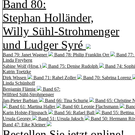
Band 80:
Stephan Holländer,
Willy Sühl-Strohmenger
und Ludger Syré
Band 79: Janet Wagner
Band 78: Philip Franklin Orr
Band 77:
Linda Freyberg
Sabine Wolf (Hrsg.)
Band 75: Denise Rudolph
Band 74: Soph
Katrin Toetzke
Dirk Wissen
Band 71: Rahel Zoller
Band 70: Sabrina Lorenz
Linda Schünhoff
Benjamin Flämig
Band 67:
Wilfried Sühl-Strohmenger
Jan-Pieter Barbian
Band 66: Tina Schurig
Band 65: Christine 
Band 61: Martina Haller
Band 60:
Leonie Flachsmann
Band
Karin Holste-Flinspach
Band 56: Rafael Ball
Band 55: Bettina
Ursula Georgy
Band 51: Ursula Jaksch
Band 50:
Hermann Rös
Band 47: Eike Kleiner
Bestellen Sie jetzt online!