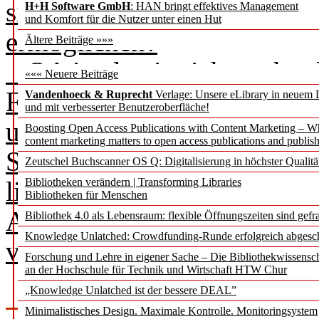
sie Offenheit, Interoperabil
H+H Software GmbH
: HAN bringt effektives Management
und Komfort für die Nutzer unter einen Hut
ermöglichen?
Ältere Beiträge »»»
OA ist damit nicht mehr al
««« Neuere Beiträge
Forschungs­ergebnissen zu v
Vandenhoeck & Ruprecht
Verlage: Unsere eLibrary in neuem 
und mit verbesserter Benutzeroberfläche!
umfassenderen Paradigmas 
Boosting Open Access Publications with Content Marketing – 
content marketing matters to open access publications and publish
Science, OS), das ver­schie­
Zeutschel Buchscanner OS Q: Digitalisierung in höchster Qualitä
lichen Arbeitens – von der
Bibliotheken verändern | Transforming Libraries
Bibliotheken für Menschen
Analyse bis zur Veröffentli
Bibliothek 4.0 als Lebensraum: flexible Öffnungszeiten sind gefra
Knowledge Unlatched: Crowdfunding-Runde erfolgreich abgesc
verknüpfen will.
Forschung und Lehre in eigener Sache – Die Bibliothekwissensc
an der Hochschule für Technik und Wirtschaft HTW Chur
„Knowledge Unlatched ist der bessere DEAL”
Minimalistisches Design. Maximale Kontrolle. Monitoringsystem