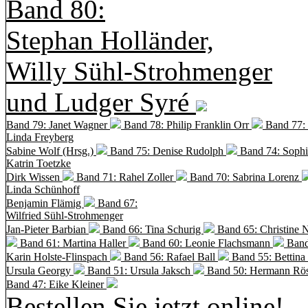
Band 80:
Stephan Holländer,
Willy Sühl-Strohmenger
und Ludger Syré
Band 79: Janet Wagner
Band 78: Philip Franklin Orr
Band 77:
Linda Freyberg
Sabine Wolf (Hrsg.)
Band 75: Denise Rudolph
Band 74: Soph
Katrin Toetzke
Dirk Wissen
Band 71: Rahel Zoller
Band 70: Sabrina Lorenz
Linda Schünhoff
Benjamin Flämig
Band 67:
Wilfried Sühl-Strohmenger
Jan-Pieter Barbian
Band 66: Tina Schurig
Band 65: Christine 
Band 61: Martina Haller
Band 60:
Leonie Flachsmann
Band
Karin Holste-Flinspach
Band 56: Rafael Ball
Band 55: Bettina
Ursula Georgy
Band 51: Ursula Jaksch
Band 50:
Hermann Rös
Band 47: Eike Kleiner
Bestellen Sie jetzt online!