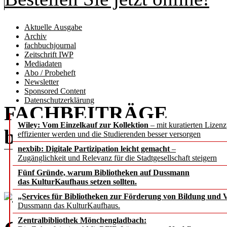
Aktuelle Ausgabe
Archiv
fachbuchjournal
Zeitschrift IWP
Mediadaten
Abo / Probeheft
Newsletter
Sponsored Content
Datenschutzerklärung
FACHBEITRÄGE
Wiley: Vom Einzelkauf zur Kollektion
– mit kuratierten Lizen
b.i.t.
online
5 / 2025
effizienter werden und die Studierenden besser versorgen
nexbib: Digitale Partizipation leicht gemacht
–
Zugänglichkeit und Relevanz für die Stadtgesellschaft steigern
Fünf Gründe, warum Bibliotheken auf Dussmann
das KulturKaufhaus setzen sollten.
Ebenen der Integration
(Q
„Services für Bibliotheken zur Förderung von Bildung und Vi
Dussmann das KulturKaufhaus.
Zentralbibliothek Mönchengladbach: