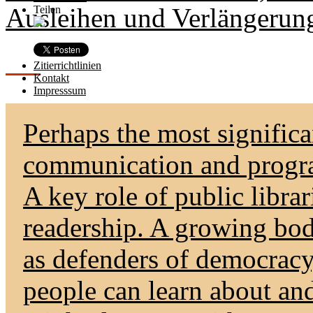
Ausleihen und Verlängerun
Teilen
Zitierrichtlinien
Kontakt
Impresssum
Perhaps the most significa
communication and prog
A key role of public librari
readership. A growing body
as defenders of democracy
people can learn about an