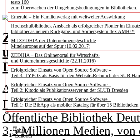
testo 160
zum Überwachen der Umgebungsbedingungen in Bibliotheken.
Volle Regale im Lesesaal
Emerald – Ein Familienverlag mit weltweiter Auswirkung
Hochschulbibliothek Ansbach als erfolgreicher Pionier im Einsat
bibliothecas neuem Rückgabe- und Sortiersystem flex AMH™
Zwischen Nutzungsqual
Mit ZEDHIA der Unternehmensgeschichte
Mitteleuropas auf der Spur (10.02.2017)
und Berufsverständnis:
ZEDHIA – Das Onlineportal für Wirtschafts-
und Unternehmensgeschichte (22.11.2016)
Die Freihandpflege neu
Erfolgreicher Einsatz von Open Source Software –
Teil 3: TYPO3 als Basis für den Website-Relaunch der SUB Ha
Erfolgreicher Einsatz von Open Source Software –
Anne Dreger, Verena Feistauer
Teil 2: Kitodo als Publikationsserver an der SLUB Dresden
Erfolgreicher Einsatz von Open Source Software –
Die Zentral- und Landesbibl
Teil 1: Die BibApp als mobiler Katalog für über 15 Bibliotheken
Öffentliche Bibliothek Deut
3,5 Millionen Medien, von d
Inhalt
Editorial