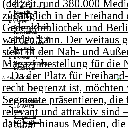
(derzeit rund 380.000 Medie
Abstracts
Sommerinterview
zugänglich in der Freihand 
Fachbeiträge
Rückblick
Corner
Gedenkbibliothek und Berlin
Sponsored Content
KI-Kolumne
werden kann. Der weitaus g
Nachrichtenbeiträge
Forschungsdaten
steht in den Nah- und Auße
Kurz notiert
Neue Produkte
Rezensionen
Magazinbestellung für die 
Neuerscheinungen
Letzte Seite
Da der Platz für Freihand
8. August 2026
recht begrenzt ist, möchten
Segmente präsentieren, die
Innovationspreis
TIP Award
relevant und attraktiv sind 
Bücher
Stellenmarkt
darüber hinaus Medien, die
KongressNews
Sonderhefte