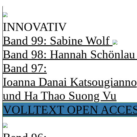
INNOVATIV
Band 99: Sabine Wolf
Band 98: Hannah Schönla
Band 97:
Ioanna Danai Katsougiann
und Ha Thao Suong Vu
VOLLTEXT OPEN ACCE