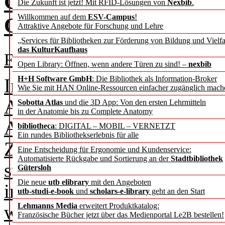
Gemeinsam stärker – F
Die Zukunft ist jetzt! Mit RFID-Lösungen von
Nexbib
.
Willkommen auf dem
ESV-Campus
!
Open Access durch Plat
Attraktive Angebote für Forschung und Lehre
„Services für Bibliotheken zur Förderung von Bildung und Vielfa
das KulturKaufhaus
Franciska Heenes, Maike Lang
Open Library: Öffnen, wenn andere Türen zu sind! –
nexbib
H+H Software GmbH
: Die Bibliothek als Information-Broker
In den letzten Jahren hat s
Wie Sie mit HAN Online-Ressourcen einfacher zugänglich mach
Access (OA) grundlegend g
Sobotta Atlas
und die 3D App: Von den ersten Lehrmitteln
in der Anatomie bis zu Complete Anatomy
Anfangsphase vor allem der
bibliotheca
: DIGITAL – MOBIL – VERNETZT
Ein rundes Bibliothekserlebnis für alle
Zugang zu wissenschaftlich
Eine Entscheidung für Ergonomie und Kundenservice:
Automatisierte Rückgabe und Sortierung an der
Stadtbibliothek
stand, rücken mittlerweile
Gütersloh
Die neue
utb elibrary
mit den Angeboten
infrastrukturelle Fragen in
utb-studi-e-book
und
scholars-e-library
geht an den Start
wissenschaftliche Infrastruk
Lehmanns Media
erweitert Produktkatalog:
Französische Bücher jetzt über das Medienportal Le2B bestellen!