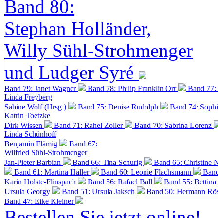
Band 80:
Stephan Holländer,
Willy Sühl-Strohmenger
und Ludger Syré
Band 79: Janet Wagner
Band 78: Philip Franklin Orr
Band 77:
Linda Freyberg
Sabine Wolf (Hrsg.)
Band 75: Denise Rudolph
Band 74: Soph
Katrin Toetzke
Dirk Wissen
Band 71: Rahel Zoller
Band 70: Sabrina Lorenz
Linda Schünhoff
Benjamin Flämig
Band 67:
Wilfried Sühl-Strohmenger
Jan-Pieter Barbian
Band 66: Tina Schurig
Band 65: Christine 
Band 61: Martina Haller
Band 60:
Leonie Flachsmann
Band
Karin Holste-Flinspach
Band 56: Rafael Ball
Band 55: Bettina
Ursula Georgy
Band 51: Ursula Jaksch
Band 50:
Hermann Rös
Band 47: Eike Kleiner
Bestellen Sie jetzt online!