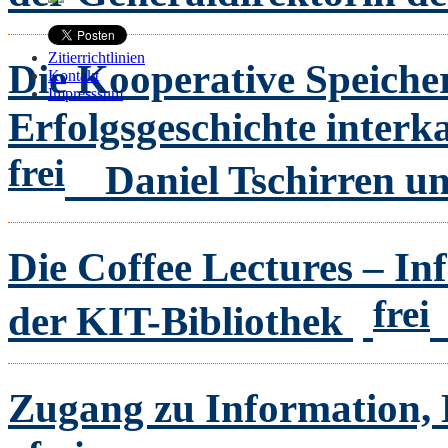
Zitierrichtlinien
Die Kooperative Speicher
Kontakt
Impresssum
Erfolgsgeschichte inter
frei
Daniel Tschirren u
Die Coffee Lectures – In
frei
der KIT-Bibliothek
Zugang zu Information, 