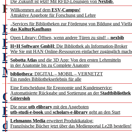
Die Zukunft ist jetzt! Mit RFID-Lösungen von
Nexbib
.
FACHBEITRÄGE
Willkommen auf dem
ESV-Campus
!
Attraktive Angebote für Forschung und Lehre
„Services für Bibliotheken zur Förderung von Bildung und Vielfa
Erfolg hat Methode: Pr
das KulturKaufhaus
Open Library: Öffnen, wenn andere Türen zu sind! –
nexbib
Bibliothek.
H+H Software GmbH
: Die Bibliothek als Information-Broker
Wie Sie mit HAN Online-Ressourcen einfacher zugänglich mach
Ein Praxisbericht
Andre
Sobotta Atlas
und die 3D App: Von den ersten Lehrmitteln
in der Anatomie bis zu Complete Anatomy
Moser
bibliotheca
: DIGITAL – MOBIL – VERNETZT
Ein rundes Bibliothekserlebnis für alle
Eine Entscheidung für Ergonomie und Kundenservice:
Open Journal Systems i
Automatisierte Rückgabe und Sortierung an der
Stadtbibliothek
Gütersloh
Ergebnisse
Die neue
utb elibrary
mit den Angeboten
utb-studi-e-book
und
scholars-e-library
geht an den Start
der Umfrage OJS-de.net
Lehmanns Media
erweitert Produktkatalog:
Französische Bücher jetzt über das Medienportal Le2B bestellen!