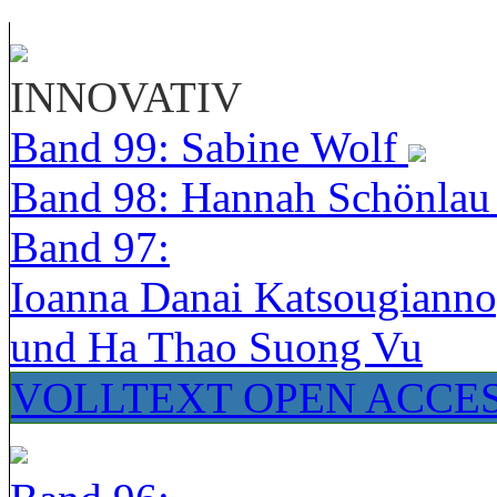
INNOVATIV
Band 99: Sabine Wolf
Band 98: Hannah Schönla
Band 97:
Ioanna Danai Katsougiann
und Ha Thao Suong Vu
VOLLTEXT OPEN ACCE