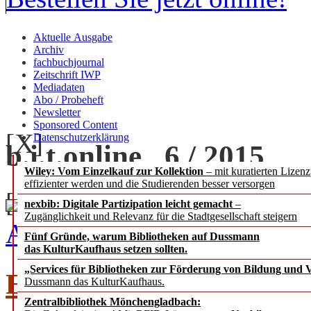
Aktuelle Ausgabe
Archiv
fachbuchjournal
Zeitschrift IWP
Mediadaten
Abo / Probeheft
Newsletter
Sponsored Content
[X]
Datenschutzerklärung
b.i.t.
online 6 / 2015
Wiley: Vom Einzelkauf zur Kollektion
– mit kuratierten Lizen
effizienter werden und die Studierenden besser versorgen
[+] zoom
nexbib: Digitale Partizipation leicht gemacht
–
Zugänglichkeit und Relevanz für die Stadtgesellschaft steigern
Ausgabe 6 / 2015 als PDF
Fünf Gründe, warum Bibliotheken auf Dussmann
das KulturKaufhaus setzen sollten.
„Services für Bibliotheken zur Förderung von Bildung und Vi
frei
EDITORIAL
Ber
Dussmann das KulturKaufhaus.
Zentralbibliothek Mönchengladbach: