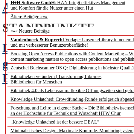
H+H Software GmbH
: HAN bringt effektives Management
Alexandra Büttner, Stef
und Komfort für die Nutzer unter einen Hut
Ältere Beiträge »»»
STANDPUNKTE
««« Neuere Beiträge
Vandenhoeck & Ruprecht
Verlage: Unsere eLibrary in neuem 
Like or don't like – ist 
und mit verbesserter Benutzeroberfläche!
Boosting Open Access Publications with Content Marketing – 
content marketing matters to open access publications and publish
geeignetes soziales Med
Zeutschel Buchscanner OS Q: Digitalisierung in höchster Qualitä
Einführung von Martina
Bibliotheken verändern | Transforming Libraries
Bibliotheken für Menschen
Bibliothek 4.0 als Lebensraum: flexible Öffnungszeiten sind gefra
Facebook gehört einf
Knowledge Unlatched: Crowdfunding-Runde erfolgreich abgesc
Standpunkt: Juliane T
Forschung und Lehre in eigener Sache – Die Bibliothekwissensc
an der Hochschule für Technik und Wirtschaft HTW Chur
Öffentlichkeitsarbeit,
„Knowledge Unlatched ist der bessere DEAL”
Minimalistisches Design. Maximale Kontrolle. Monitoringsystem