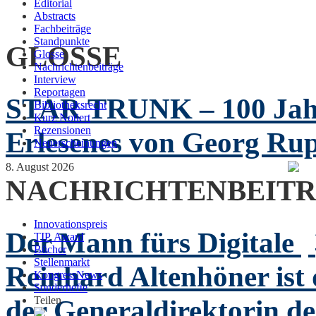
Editorial
Abstracts
Fachbeiträge
Standpunkte
GLOSSE
Glosse
Nachrichtenbeiträge
Interview
Reportagen
STAR TRUNK – 100 Jah
Bibliotheksrecht
Kurz Notiert
Rezensionen
Erlesenes von Georg Rup
Neuerscheinungen
8. August 2026
NACHRICHTENBEIT
Innovationspreis
Der Mann fürs Digitale
TIP Award
Bücher
Stellenmarkt
Reinhard Altenhöner ist 
KongressNews
Sonderhefte
der Generaldirektorin de
Teilen