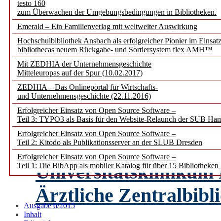
ZB MED – Leibniz-In
testo 160
zum Überwachen der Umgebungsbedingungen in Bibliotheken.
Lebenswissenschaften
Emerald – Ein Familienverlag mit weltweiter Auswirkung
Hochschulbibliothek Ansbach als erfolgreicher Pionier im Einsat
Warum wir uns von F
bibliothecas neuem Rückgabe- und Sortiersystem flex AMH™
Mit ZEDHIA der Unternehmensgeschichte
bevor wir überhaupt a
Mitteleuropas auf der Spur (10.02.2017)
ZEDHIA – Das Onlineportal für Wirtschafts-
Standpunkt: Patricia
und Unternehmensgeschichte (22.11.2016)
Erfolgreicher Einsatz von Open Source Software –
Bibliothekarin) und J
Teil 3: TYPO3 als Basis für den Website-Relaunch der SUB Ha
Erfolgreicher Einsatz von Open Source Software –
B.A.),
Teil 2: Kitodo als Publikationsserver an der SLUB Dresden
Erfolgreicher Einsatz von Open Source Software –
Universitätskliniku
Teil 1: Die BibApp als mobiler Katalog für über 15 Bibliotheken
Ärztliche Zentralbib
Ausgabe 6/2015
Inhalt