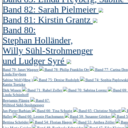
Band 82: Sarah Pielmeier
Band 81: Kirstin Grantz
Band 80:
Stephan Holländer,
Willy Sühl-Strohmenger
und Ludger Syré
Band 79: Janet Wagner
Band 78: Philip Franklin Orr
Band 77: Carina Do
Linda Freyberg
Sabine Wolf (Hrsg.)
Band 75: Denise Rudolph
Band 74: Sophia Paplowsk
Katrin Toetzke
Dirk Wissen
Band 71: Rahel Zoller
Band 70: Sabrina Lorenz
Band 69: 
Linda Schünhoff
Benjamin Flämig
Band 67:
Wilfried Sühl-Strohmenger
Jan-Pieter Barbian
Band 66: Tina Schurig
Band 65: Christine Niehoff
Haller
Band 60:
Leonie Flachsmann
Band 59: Susanne Göttker
Band 5
Bettina Schröder
Band 54: Florian Hagen
Band 53: Anthea Zöller
Band
Lisa Maria Geisler
Band 48:
Raphaela Schneider
Band 47: Eike Kleiner