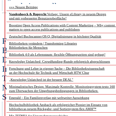
erscheinen soll.
««« Neuere Beiträge
Vandenhoeck & Ruprecht
Verlage: Unsere eLibrary in neuem Design
und mit verbesserter Benutzeroberfläche!
Neues ZB MED Führung
Boosting Open Access Publications with Content Marketing – Why content
matters to open access publications and publishers
Zeutschel Buchscanner OS Q: Digitalisierung in höchster Qualität
Fachwissenschaftler mit Informat
Bibliotheken verändern | Transforming Libraries
Bibliotheken für Menschen
Bibliotheksdirektoren an der Spitz
Bibliothek 4.0 als Lebensraum: flexible Öffnungszeiten sind gefragt!
Dr. Klaus Tochtermann als Direkt
Knowledge Unlatched: Crowdfunding-Runde erfolgreich abgeschlossen
Informationszentrum Wirtschaft, u
Forschung und Lehre in eigener Sache – Die Bibliothekwissenschaft
an der Hochschule für Technik und Wirtschaft HTW Chur
Technischen Informationsbiblioth
„Knowledge Unlatched ist der bessere DEAL”
Naturwissenschaften und Technik, 
Minimalistisches Design. Maximale Kontrolle. Monitoringsystem testo 160
zum Überwachen der Umgebungsbedingungen in Bibliotheken.
Schuhmann am 1. Mai 2018 ein we
Emerald – Ein Familienverlag mit weltweiter Auswirkung
an die Spitze einer Zentralbibli
Hochschulbibliothek Ansbach als erfolgreicher Pionier im Einsatz von
bibliothecas neuem Rückgabe- und Sortiersystem flex AMH™
hat die wissenschaftliche Leit
Mit ZEDHIA der Unternehmensgeschichte