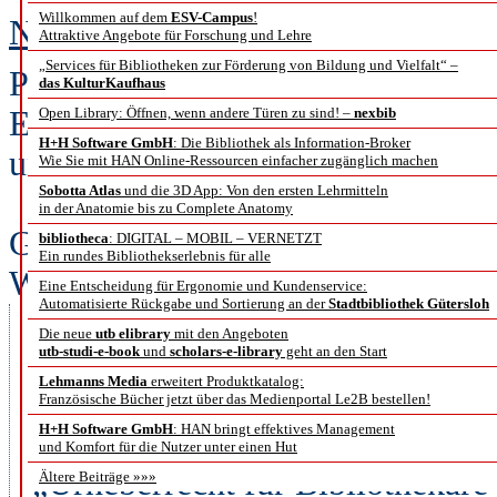
Willkommen auf dem
ESV-Campus
!
Nonchalance und Biss – Gespräch
Attraktive Angebote für Forschung und Lehre
„Services für Bibliotheken zur Förderung von Bildung und Vielfalt“ –
Prof. Dr. Gabriele Beger bekam fü
das KulturKaufhaus
Einsatz Anfang des Jahres das Bun
Open Library: Öffnen, wenn andere Türen zu sind! –
nexbib
H+H Software GmbH
: Die Bibliothek als Information-Broker
und ging Ende März in den Ruhes
Wie Sie mit HAN Online-Ressourcen einfacher zugänglich machen
Sobotta Atlas
und die 3D App: Von den ersten Lehrmitteln
Nicole Gageur und Prof. Dr. Ute K
in der Anatomie bis zu Complete Anatomy
Gabriele Beger in Hamburg. Sie s
bibliotheca
: DIGITAL – MOBIL – VERNETZT
Ein rundes Bibliothekserlebnis für alle
Wirken als Direktorin der Hambur
Eine Entscheidung für Ergonomie und Kundenservice:
Automatisierte Rückgabe und Sortierung an der
Stadtbibliothek Gütersloh
Universitätsbibliothek Carl von
Die neue
utb elibrary
mit den Angeboten
utb-studi-e-book
und
scholars-e-library
geht an den Start
Urheberrechtsdebatte.
Lehmanns Media
erweitert Produktkatalog:
b.i.t.online verriet sie, dass es
Französische Bücher jetzt über das Medienportal Le2B bestellen!
H+H Software GmbH
: HAN bringt effektives Management
werden wird; unter anderem über
und Komfort für die Nutzer unter einen Hut
„Urheberrecht für Bibliothekar
Ältere Beiträge »»»