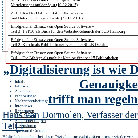
Mitteleuropas auf der Spur (10.02.2017)
Lebenswissenschaften übernomm
ZEDHIA – Das Onlineportal für Wirtschafts-
und Unternehmensgeschichte (22.11.2016)
der Einrichtung ist die Volkswir
Erfolgreicher Einsatz von Open Source Software –
Amt am 15. Februar 2018 angetret
Teil 3: TYPO3 als Basis für den Website-Relaunch der SUB Hamburg
Erfolgreicher Einsatz von Open Source Software –
Doppelspitze von ZB MED um ei
Teil 2: Kitodo als Publikationsserver an der SLUB Dresden
Erfolgreicher Einsatz von Open Source Software –
Teil 1: Die BibApp als mobiler Katalog für über 15 Bibliotheken
„Digitalisierung ist wie 
Genauigkei
Inhalt
Editorial
Abstracts
trifft man rege
Fachbeiträge
Nachrichtenbeiträge
Interviews
Reportagen
Hans van Dormolen, Verfasser de
Kurz Notiert
Neuerscheinungen
Teil I
Rezensionen
Sponsored Content
Bibliotheken stehen bei ihren Digitalisierungsaktivitäten immer wieder vor