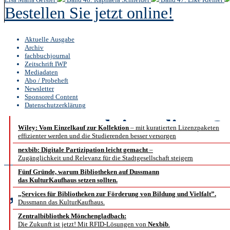
Bestellen Sie jetzt online!
Aktuelle Ausgabe
Archiv
fachbuchjournal
Zeitschrift IWP
Mediadaten
Abo / Probeheft
Newsletter
Sponsored Content
Datenschutzerklärung
b.i.t.
online
3 /
Wiley: Vom Einzelkauf zur Kollektion
– mit kuratierten Lizenzpaketen
effizienter werden und die Studierenden besser versorgen
Interview
nexbib: Digitale Partizipation leicht gemacht
–
Zugänglichkeit und Relevanz für die Stadtgesellschaft steigern
Fünf Gründe, warum Bibliotheken auf Dussmann
das KulturKaufhaus setzen sollten.
„Irgendwann wünschten 
„Services für Bibliotheken zur Förderung von Bildung und Vielfalt”.
Dussmann das KulturKaufhaus.
dann mal ein Jah
Zentralbibliothek Mönchengladbach:
Die Zukunft ist jetzt! Mit RFID-Lösungen von
Nexbib
.