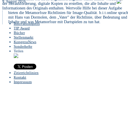
9. August 2026
der Herausforderung, digitale Kopien zu erstellen, die alle Inhalte und
Informationen des Originals enthalten. Wertvolle Hilfe bei dieser Aufgabe
bieten die Metamorfoze Richtlinien für Image-Qualität. b.i.t.online sprac
mit Hans van Dormolen, dem „Vater“ der Richtlinie, über Bedeutung und
Inhalte und was Metamorfoze mit Dartspielen zu tun hat.
Innovationspreis
TIP Award
Bücher
Stellenmarkt
KongressNews
Sonderhefte
Teilen
Zitierrichtlinien
Kontakt
Impresssum