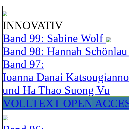
INNOVATIV
Band 99: Sabine Wolf
Band 98: Hannah Schönla
Band 97:
Ioanna Danai Katsougiann
und Ha Thao Suong Vu
VOLLTEXT OPEN ACCE