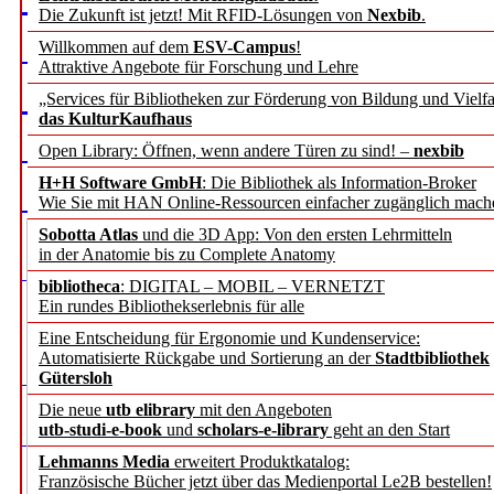
Die Zukunft ist jetzt! Mit RFID-Lösungen von
Nexbib
.
Willkommen auf dem
ESV-Campus
!
Attraktive Angebote für Forschung und Lehre
„Services für Bibliotheken zur Förderung von Bildung und Vielfa
das KulturKaufhaus
Open Library: Öffnen, wenn andere Türen zu sind! –
nexbib
H+H Software GmbH
: Die Bibliothek als Information-Broker
Wie Sie mit HAN Online-Ressourcen einfacher zugänglich mach
Sobotta Atlas
und die 3D App: Von den ersten Lehrmitteln
in der Anatomie bis zu Complete Anatomy
bibliotheca
: DIGITAL – MOBIL – VERNETZT
Ein rundes Bibliothekserlebnis für alle
Eine Entscheidung für Ergonomie und Kundenservice:
Automatisierte Rückgabe und Sortierung an der
Stadtbibliothek
Gütersloh
Die neue
utb elibrary
mit den Angeboten
utb-studi-e-book
und
scholars-e-library
geht an den Start
Lehmanns Media
erweitert Produktkatalog:
Französische Bücher jetzt über das Medienportal Le2B bestellen!