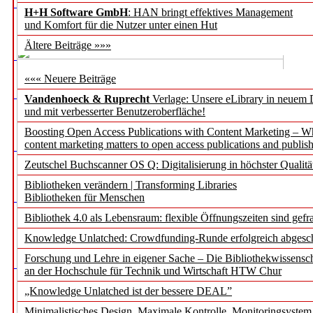
H+H Software GmbH
: HAN bringt effektives Management
und Komfort für die Nutzer unter einen Hut
Ältere Beiträge »»»
««« Neuere Beiträge
Vandenhoeck & Ruprecht
Verlage: Unsere eLibrary in neuem 
und mit verbesserter Benutzeroberfläche!
Boosting Open Access Publications with Content Marketing – 
content marketing matters to open access publications and publish
Zeutschel Buchscanner OS Q: Digitalisierung in höchster Qualitä
Bibliotheken verändern | Transforming Libraries
Bibliotheken für Menschen
Bibliothek 4.0 als Lebensraum: flexible Öffnungszeiten sind gefra
Knowledge Unlatched: Crowdfunding-Runde erfolgreich abgesc
Forschung und Lehre in eigener Sache – Die Bibliothekwissensc
an der Hochschule für Technik und Wirtschaft HTW Chur
„Knowledge Unlatched ist der bessere DEAL”
Minimalistisches Design. Maximale Kontrolle. Monitoringsystem