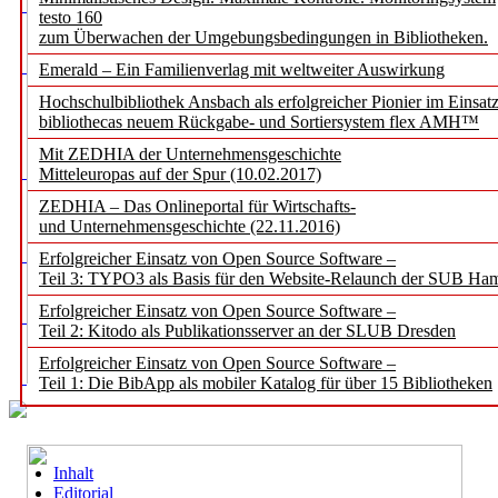
testo 160
zum Überwachen der Umgebungsbedingungen in Bibliotheken.
Emerald – Ein Familienverlag mit weltweiter Auswirkung
Hochschulbibliothek Ansbach als erfolgreicher Pionier im Einsat
bibliothecas neuem Rückgabe- und Sortiersystem flex AMH™
Mit ZEDHIA der Unternehmensgeschichte
Mitteleuropas auf der Spur (10.02.2017)
ZEDHIA – Das Onlineportal für Wirtschafts-
und Unternehmensgeschichte (22.11.2016)
Erfolgreicher Einsatz von Open Source Software –
Teil 3: TYPO3 als Basis für den Website-Relaunch der SUB Ha
Erfolgreicher Einsatz von Open Source Software –
Teil 2: Kitodo als Publikationsserver an der SLUB Dresden
Erfolgreicher Einsatz von Open Source Software –
Teil 1: Die BibApp als mobiler Katalog für über 15 Bibliotheken
Inhalt
Editorial