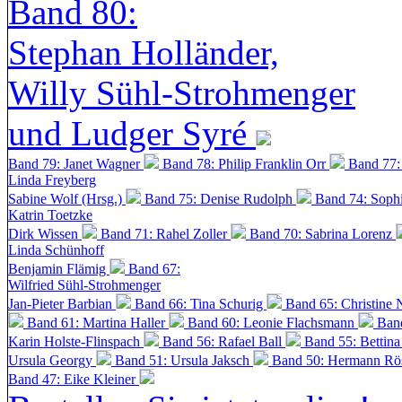
Band 80:
Stephan Holländer,
Willy Sühl-Strohmenger
und Ludger Syré
Band 79: Janet Wagner
Band 78: Philip Franklin Orr
Band 77:
Linda Freyberg
Sabine Wolf (Hrsg.)
Band 75: Denise Rudolph
Band 74: Soph
Katrin Toetzke
Dirk Wissen
Band 71: Rahel Zoller
Band 70: Sabrina Lorenz
Linda Schünhoff
Benjamin Flämig
Band 67:
Wilfried Sühl-Strohmenger
Jan-Pieter Barbian
Band 66: Tina Schurig
Band 65: Christine 
Band 61: Martina Haller
Band 60:
Leonie Flachsmann
Ban
Karin Holste-Flinspach
Band 56: Rafael Ball
Band 55: Bettin
Ursula Georgy
Band 51: Ursula Jaksch
Band 50:
Hermann Rös
Band 47: Eike Kleiner