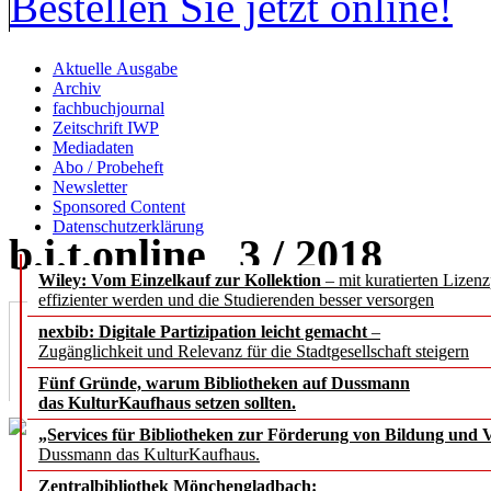
Bestellen Sie jetzt online!
Aktuelle Ausgabe
Archiv
fachbuchjournal
Zeitschrift IWP
Mediadaten
Abo / Probeheft
Newsletter
Sponsored Content
Datenschutzerklärung
b.i.t.
online
3 / 2018
Wiley: Vom Einzelkauf zur Kollektion
– mit kuratierten Lizen
effizienter werden und die Studierenden besser versorgen
open access
nexbib: Digitale Partizipation leicht gemacht
–
Zugänglichkeit und Relevanz für die Stadtgesellschaft steigern
online
-Abo
Fünf Gründe, warum Bibliotheken auf Dussmann
das KulturKaufhaus setzen sollten.
„Services für Bibliotheken zur Förderung von Bildung und Vi
Dussmann das KulturKaufhaus.
Zentralbibliothek Mönchengladbach: