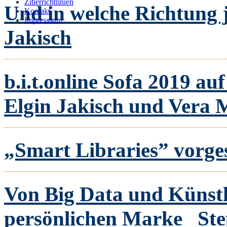
Zitierrichtlinien
Und in welche Richtung 
Kontakt
Impresssum
Jakisch
b.i.t.online Sofa 2019 a
Elgin Jakisch und Vera
„Smart Libraries” vorges
Von Big Data und Künstli
persönlichen Marke
St