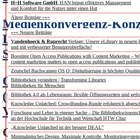
H+H Software GmbH
: HAN bringt effektives Management
und Komfort für die Nutzer unter einen Hut
Ältere Beiträge »»»
Medienkonvergenz-Konze
««« Neuere Beiträge
Loseblattsammlung
Vandenhoeck & Ruprecht
Verlage: Unsere eLibrary in neuem 
und mit verbesserter Benutzeroberfläche!
Sabrina Laich, Patricia 
Boosting Open Access Publications with Content Marketing – 
content marketing matters to open access publications and publish
Zeutschel Buchscanner OS Q: Digitalisierung in höchster Qualitä
Open Access zwischen ko
Bibliotheken verändern | Transforming Libraries
Bibliotheken für Menschen
(un-)sichtbaren Infrastr
Bibliothek 4.0 als Lebensraum: flexible Öffnungszeiten sind gefra
Knowledge Unlatched: Crowdfunding-Runde erfolgreich abgesc
Verwandlungen
Elena 
Forschung und Lehre in eigener Sache – Die Bibliothekwissensc
an der Hochschule für Technik und Wirtschaft HTW Chur
„Knowledge Unlatched ist der bessere DEAL”
GLOSSE
Minimalistisches Design. Maximale Kontrolle. Monitoringsystem