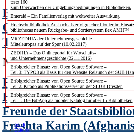
testo 160
zum Überwachen der Umgebungsbedingungen in Bibliotheken.
BIBLIOTHEKEN in Verg
Emerald – Ein Familienverlag mit weltweiter Auswirkung
Georg Ruppelt
Hochschulbibliothek Ansbach als erfolgreicher Pionier im Einsat
bibliothecas neuem Rückgabe- und Sortiersystem flex AMH™
Teil VI: Gegenwart und 
Mit ZEDHIA der Unternehmensgeschichte
Mitteleuropas auf der Spur (10.02.2017)
ZEDHIA – Das Onlineportal für Wirtschafts-
NACHRICHTENBEIT
und Unternehmensgeschichte (22.11.2016)
Erfolgreicher Einsatz von Open Source Software –
Teil 3: TYPO3 als Basis für den Website-Relaunch der SUB Ha
Für Bücher und Bildung 
Erfolgreicher Einsatz von Open Source Software –
Teil 2: Kitodo als Publikationsserver an der SLUB Dresden
Helen Jakisch
Erfolgreicher Einsatz von Open Source Software –
Teil 1: Die BibApp als mobiler Katalog für über 15 Bibliotheken
Freunde der Staatsbiblio
Freshta Karim (Afghanis
Inhalt
Editorial