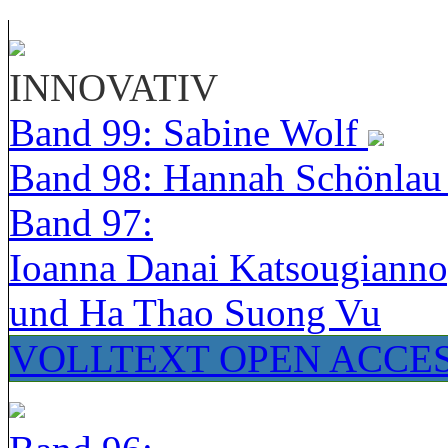
INNOVATIV
Band 99: Sabine Wolf
Band 98: Hannah Schönla
Band 97:
Ioanna Danai Katsougiann
und Ha Thao Suong Vu
VOLLTEXT OPEN ACCE