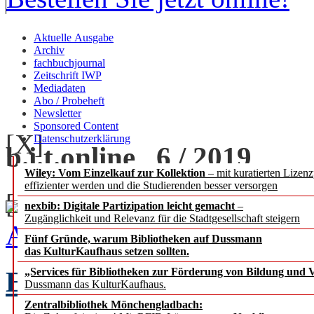
Aktuelle Ausgabe
Archiv
fachbuchjournal
Zeitschrift IWP
Mediadaten
Abo / Probeheft
Newsletter
Sponsored Content
[X]
Datenschutzerklärung
b.i.t.
online
6 / 2019
Wiley: Vom Einzelkauf zur Kollektion
– mit kuratierten Lizen
effizienter werden und die Studierenden besser versorgen
[+] zoom
nexbib: Digitale Partizipation leicht gemacht
–
Zugänglichkeit und Relevanz für die Stadtgesellschaft steigern
Ausgabe 6 / 2019 als PDF
Fünf Gründe, warum Bibliotheken auf Dussmann
das KulturKaufhaus setzen sollten.
EDITORIAL
„Services für Bibliotheken zur Förderung von Bildung und Vi
Chefredak
Dussmann das KulturKaufhaus.
Zentralbibliothek Mönchengladbach: