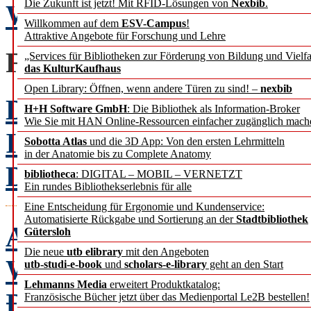
Die Zukunft ist jetzt! Mit RFID-Lösungen von
Nexbib
.
Weihnachten macht alles
Willkommen auf dem
ESV-Campus
!
Attraktive Angebote für Forschung und Lehre
FACHBEITRÄGE
„Services für Bibliotheken zur Förderung von Bildung und Vielfa
das KulturKaufhaus
Open Library: Öffnen, wenn andere Türen zu sind! –
nexbib
Domänenspezifische hyb
H+H Software GmbH
: Die Bibliothek als Information-Broker
Wie Sie mit HAN Online-Ressourcen einfacher zugänglich mach
Indexierung von biblio
Sobotta Atlas
und die 3D App: Von den ersten Lehrmitteln
in der Anatomie bis zu Complete Anatomy
Dimitri Busch
bibliotheca
: DIGITAL – MOBIL – VERNETZT
Ein rundes Bibliothekserlebnis für alle
Eine Entscheidung für Ergonomie und Kundenservice:
Automatisierte Rückgabe und Sortierung an der
Stadtbibliothek
A Review
Gütersloh
Die neue
utb elibrary
mit den Angeboten
WEB 3D Technologies in 
utb-studi-e-book
und
scholars-e-library
geht an den Start
Lehmanns Media
erweitert Produktkatalog:
Đurovka
Französische Bücher jetzt über das Medienportal Le2B bestellen!