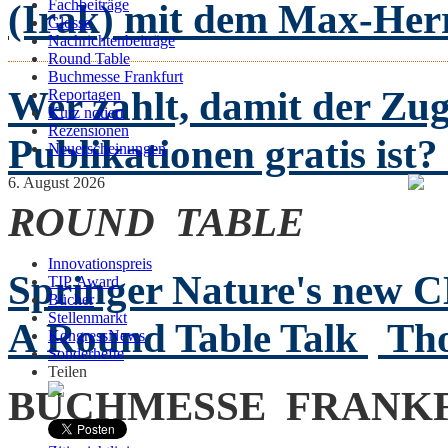
(Irak) mit dem Max-Her
Fachbeiträge
Glosse
Nachrichtenbeiträge
Round Table
Buchmesse Frankfurt
Wer zahlt, damit der Zug
Reportagen
Kurz notiert
Rezensionen
Publikationen gratis ist?
Neuerscheinungen
6. August 2026
ROUND TABLE
Innovationspreis
Springer Nature's new 
TIP Award
Bücher
Stellenmarkt
A Round Table Talk
Th
KongressNews
Sonderhefte
Teilen
BUCHMESSE FRANK