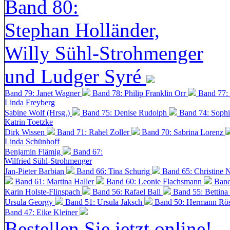
Band 80:
Stephan Holländer,
Willy Sühl-Strohmenger
und Ludger Syré
Band 79: Janet Wagner
Band 78: Philip Franklin Orr
Band 77:
Linda Freyberg
Sabine Wolf (Hrsg.)
Band 75: Denise Rudolph
Band 74: Soph
Katrin Toetzke
Dirk Wissen
Band 71: Rahel Zoller
Band 70: Sabrina Lorenz
Linda Schünhoff
Benjamin Flämig
Band 67:
Wilfried Sühl-Strohmenger
Jan-Pieter Barbian
Band 66: Tina Schurig
Band 65: Christine 
Band 61: Martina Haller
Band 60:
Leonie Flachsmann
Band
Karin Holste-Flinspach
Band 56: Rafael Ball
Band 55: Bettina
Ursula Georgy
Band 51: Ursula Jaksch
Band 50:
Hermann Rös
Band 47: Eike Kleiner
Bestellen Sie jetzt online!