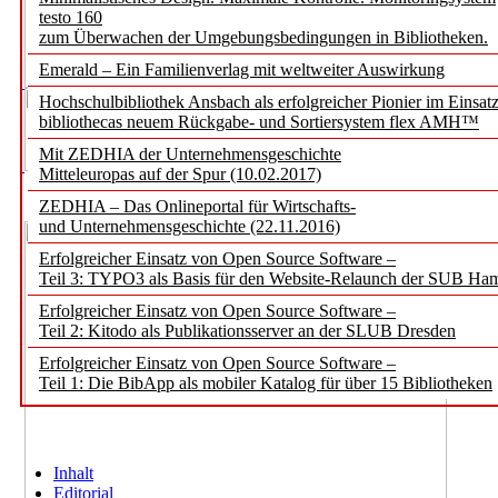
testo 160
zum Überwachen der Umgebungsbedingungen in Bibliotheken.
Emerald – Ein Familienverlag mit weltweiter Auswirkung
Hochschulbibliothek Ansbach als erfolgreicher Pionier im Einsat
bibliothecas neuem Rückgabe- und Sortiersystem flex AMH™
Mit ZEDHIA der Unternehmensgeschichte
Mitteleuropas auf der Spur (10.02.2017)
ZEDHIA – Das Onlineportal für Wirtschafts-
und Unternehmensgeschichte (22.11.2016)
Erfolgreicher Einsatz von Open Source Software –
Teil 3: TYPO3 als Basis für den Website-Relaunch der SUB Ha
Erfolgreicher Einsatz von Open Source Software –
Teil 2: Kitodo als Publikationsserver an der SLUB Dresden
Erfolgreicher Einsatz von Open Source Software –
Teil 1: Die BibApp als mobiler Katalog für über 15 Bibliotheken
Inhalt
Editorial