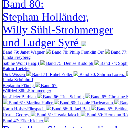
Band 80:
Stephan Holländer,
Willy Sühl-Strohmenger
und Ludger Syré
Band 79: Janet Wagner
Band 78: Philip Franklin Orr
Band 77:
Linda Freyberg
Sabine Wolf (Hrsg.)
Band 75: Denise Rudolph
Band 74: Soph
Katrin Toetzke
Dirk Wissen
Band 71: Rahel Zoller
Band 70: Sabrina Lorenz
Linda Schünhoff
Benjamin Flämig
Band 67:
Wilfried Sühl-Strohmenger
Jan-Pieter Barbian
Band 66: Tina Schurig
Band 65: Christine 
Band 61: Martina Haller
Band 60:
Leonie Flachsmann
Ban
Karin Holste-Flinspach
Band 56: Rafael Ball
Band 55: Bettin
Ursula Georgy
Band 51: Ursula Jaksch
Band 50:
Hermann Rös
Band 47: Eike Kleiner