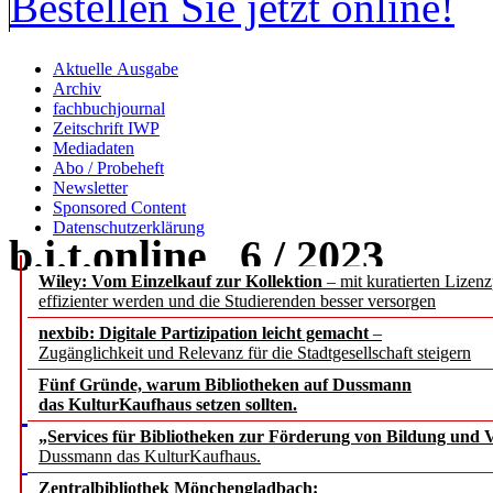
Bestellen Sie jetzt online!
Aktuelle Ausgabe
Archiv
fachbuchjournal
Zeitschrift IWP
Mediadaten
Abo / Probeheft
Newsletter
Sponsored Content
Datenschutzerklärung
b.i.t.
online
6 / 2023
Wiley: Vom Einzelkauf zur Kollektion
– mit kuratierten Lizen
effizienter werden und die Studierenden besser versorgen
nexbib: Digitale Partizipation leicht gemacht
–
Zugänglichkeit und Relevanz für die Stadtgesellschaft steigern
Fünf Gründe, warum Bibliotheken auf Dussmann
das KulturKaufhaus setzen sollten.
„Services für Bibliotheken zur Förderung von Bildung und Vi
Dussmann das KulturKaufhaus.
Zentralbibliothek Mönchengladbach: