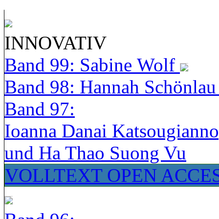
INNOVATIV
Band 99: Sabine Wolf
Band 98: Hannah Schönla
Band 97:
Ioanna Danai Katsougiann
und Ha Thao Suong Vu
VOLLTEXT OPEN ACCE