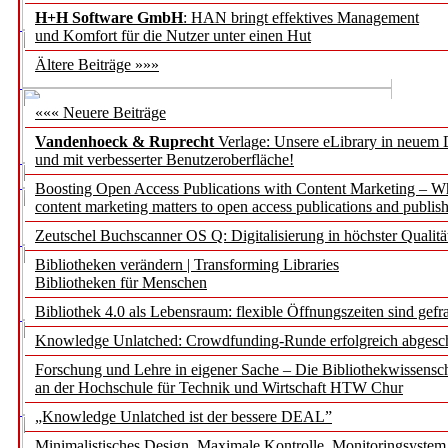
H+H Software GmbH
: HAN bringt effektives Management
und Komfort für die Nutzer unter einen Hut
Ältere Beiträge »»»
««« Neuere Beiträge
Vandenhoeck & Ruprecht
Verlage: Unsere eLibrary in neuem 
und mit verbesserter Benutzeroberfläche!
Boosting Open Access Publications with Content Marketing – 
content marketing matters to open access publications and publish
Zeutschel Buchscanner OS Q: Digitalisierung in höchster Qualitä
Bibliotheken verändern | Transforming Libraries
Bibliotheken für Menschen
Bibliothek 4.0 als Lebensraum: flexible Öffnungszeiten sind gefra
Knowledge Unlatched: Crowdfunding-Runde erfolgreich abgesc
Forschung und Lehre in eigener Sache – Die Bibliothekwissensc
an der Hochschule für Technik und Wirtschaft HTW Chur
„Knowledge Unlatched ist der bessere DEAL”
Minimalistisches Design. Maximale Kontrolle. Monitoringsystem