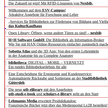
Die Zukunft ist jetzt! Mit RFID-Lösungen von
Nexbib
.
Willkommen auf dem
ESV-Campus
!
Attraktive Angebote für Forschung und Lehre
„Services für Bibliotheken zur Förderung von Bildung und Vielfa
das KulturKaufhaus
Open Library: Öffnen, wenn andere Türen zu sind! –
nexbib
H+H Software GmbH
: Die Bibliothek als Information-Broker
Wie Sie mit HAN Online-Ressourcen einfacher zugänglich mach
Sobotta Atlas
und die 3D App: Von den ersten Lehrmitteln
in der Anatomie bis zu Complete Anatomy
bibliotheca
: DIGITAL – MOBIL – VERNETZT
Ein rundes Bibliothekserlebnis für alle
Eine Entscheidung für Ergonomie und Kundenservice:
Automatisierte Rückgabe und Sortierung an der
Stadtbibliothek
Gütersloh
Die neue
utb elibrary
mit den Angeboten
utb-studi-e-book
und
scholars-e-library
geht an den Start
Lehmanns Media
erweitert Produktkatalog:
Französische Bücher jetzt über das Medienportal Le2B bestellen!