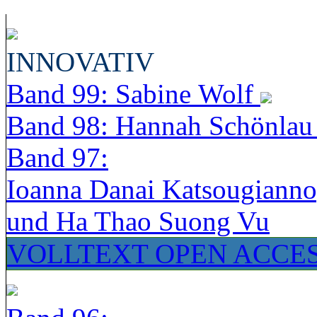
INNOVATIV
Band 99: Sabine Wolf
Band 98: Hannah Schönla
Band 97:
Ioanna Danai Katsougiann
und Ha Thao Suong Vu
VOLLTEXT OPEN ACCE