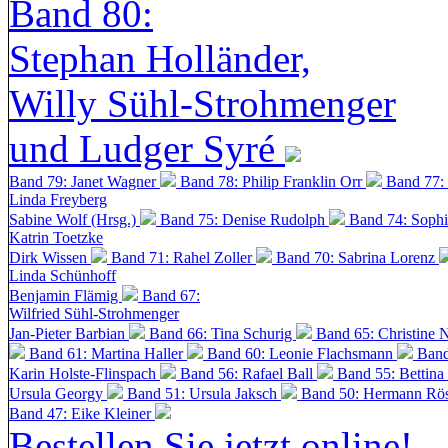
Band 80:
Stephan Holländer,
Willy Sühl-Strohmenger
und Ludger Syré
Band 79: Janet Wagner
Band 78: Philip Franklin Orr
Band 77:
Linda Freyberg
Sabine Wolf (Hrsg.)
Band 75: Denise Rudolph
Band 74: Soph
Katrin Toetzke
Dirk Wissen
Band 71: Rahel Zoller
Band 70: Sabrina Lorenz
Linda Schünhoff
Benjamin Flämig
Band 67:
Wilfried Sühl-Strohmenger
Jan-Pieter Barbian
Band 66: Tina Schurig
Band 65: Christine 
Band 61: Martina Haller
Band 60:
Leonie Flachsmann
Band
Karin Holste-Flinspach
Band 56: Rafael Ball
Band 55: Bettina
Ursula Georgy
Band 51: Ursula Jaksch
Band 50:
Hermann Rös
Band 47: Eike Kleiner
Bestellen Sie jetzt online!