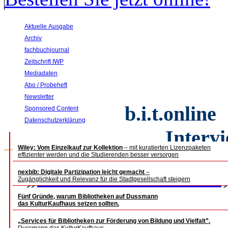
Aktuelle Ausgabe
Archiv
fachbuchjournal
Zeitschrift IWP
Mediadaten
Abo / Probeheft
Newsletter
b.i.t.
online 
Sponsored Content
Datenschutzerklärung
Interv
Wiley: Vom Einzelkauf zur Kollektion
– mit kuratierten Lizenzpaketen
effizienter werden und die Studierenden besser versorgen
„Ich wäre nicht ehrlich
nexbib: Digitale Partizipation leicht gemacht
–
Zugänglichkeit und Relevanz für die Stadtgesellschaft steigern
keine 
Fünf Gründe, warum Bibliotheken auf Dussmann
das KulturKaufhaus setzen sollten.
„Services für Bibliotheken zur Förderung von Bildung und Vielfalt”.
Im Gespräch mit dem stel