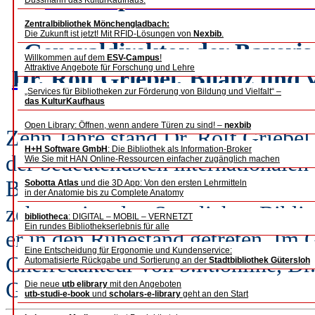
Dussmann das KulturKaufhaus.
b.i.t.online, Dr. Bernhar
Zentralbibliothek Mönchengladbach:
Die Zukunft ist jetzt! Mit RFID-Lösungen von
Nexbib
.
Generaldirektor der Bayeris
Willkommen auf dem
ESV-Campus
!
Attraktive Angebote für Forschung und Lehre
Dr. Rolf Griebel, Bilanz und 
„Services für Bibliotheken zur Förderung von Bildung und Vielfalt“ –
das KulturKaufhaus
Open Library: Öffnen, wenn andere Türen zu sind! –
nexbib
Zehn Jahre stand Dr. Rolf Griebel 
H+H Software GmbH
: Die Bibliothek als Information-Broker
der bedeutendsten internationalen
Wie Sie mit HAN Online-Ressourcen einfacher zugänglich machen
Bayerischen Staatsbibliothek in M
Sobotta Atlas
und die 3D App: Von den ersten Lehrmitteln
in der Anatomie bis zu Complete Anatomy
zehn regionalen Staatlichen Bibli
bibliotheca
: DIGITAL – MOBIL – VERNETZT
Ein rundes Bibliothekserlebnis für alle
er in den Ruhestand getreten. Im 
Eine Entscheidung für Ergonomie und Kundenservice:
Chefredakteur von b.i.t.online, Dr
Automatisierte Rückgabe und Sortierung an der
Stadtbibliothek Gütersloh
Generaldirektor Bilanz und verrät
Die neue
utb elibrary
mit den Angeboten
utb-studi-e-book
und
scholars-e-library
geht an den Start