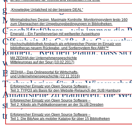
gewordene Programmierschnittste
„Knowledge Unlatched ist der bessere DEAL”
Mendeley-Daten nach. Sie ist frei
Minimalistisches Design. Maximale Kontrolle. Monitoringsystem testo 160
zum Überwachen der Umgebungsbedingungen in Bibliotheken.
Geschäftsführer, „wir immer die Po
Emerald – Ein Familienverlag mit weltweiter Auswirkung
Offenheit die Größe des Gesamtkuc
Hochschulbibliothek Ansbach als erfolgreicher Pionier im Einsatz von
bibliothecas neuem Rückgabe- und Sortiersystem flex AMH™
können.“ Reichelt glaubt, dass sic
Mit ZEDHIA der Unternehmensgeschichte
wissenschaftlichen Informationsau
Mitteleuropas auf der Spur (10.02.2017)
Bibliothekare große Opportunitäte
ZEDHIA – Das Onlineportal für Wirtschafts-
und Unternehmensgeschichte (22.11.2016)
Technologien für den Wissenschaf
Erfolgreicher Einsatz von Open Source Software –
Teil 3: TYPO3 als Basis für den Website-Relaunch der SUB Hamburg
Anlaufstelle zu etablieren, die W
Erfolgreicher Einsatz von Open Source Software –
stellt, für ihre Wissenschaftlerin
Teil 2: Kitodo als Publikationsserver an der SLUB Dresden
trifft und die Nutzer schult“.
Erfolgreicher Einsatz von Open Source Software –
Teil 1: Die BibApp als mobiler Katalog für über 15 Bibliotheken