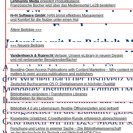
Lehmanns Media
erweitert Produktkatalog:
Französische Bücher jetzt über das Medienportal Le2B bestellen!
„Wir sehen, dass ein e
H+H Software GmbH
: HAN bringt effektives Management
und Komfort für die Nutzer unter einen Hut
Forscher einen 
Ältere Beiträge »»»
Interview mit Jan Reichelt, 
««« Neuere Beiträge
M
Vandenhoeck & Ruprecht
Verlage: Unsere eLibrary in neuem Design
und mit verbesserter Benutzeroberfläche!
Anderthalb Jahre nach der Übern
Boosting Open Access Publications with Content Marketing – Why content m
matters to open access publications and publishers
drei Wochen nach der Insolvenz v
Zeutschel Buchscanner OS Q: Digitalisierung in höchster Qualität
Mendeley Institutional Edition (M.
Bibliotheken verändern | Transforming Libraries
Interview mit b.i.t.online auf de
Bibliotheken für Menschen
erfolgssicher in die Zukunft: „Else
Bibliothek 4.0 als Lebensraum: flexible Öffnungszeiten sind gefragt!
Geld hätten wir im B2C-Modell s
Knowledge Unlatched: Crowdfunding-Runde erfolgreich abgeschlossen
Forschung und Lehre in eigener Sache – Die Bibliothekwissenschaft
wir natürlich viel stärker beschleu
an der Hochschule für Technik und Wirtschaft HTW Chur