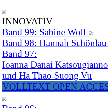
INNOVATIV
Band 99: Sabine Wolf
Band 98: Hannah Schönla
Band 97:
Ioanna Danai Katsougiann
und Ha Thao Suong Vu
VOLLTEXT OPEN ACCE