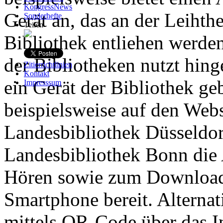
KongressNews
Gerät an, das an der Leihth
Sonderhefte
Teilen
Bibliothek entliehen werde
der Bibliotheken nutzt hing
Zitierrichtlinien
Kontakt
ein Gerät der Bibliothek ge
Impresssum
beispielsweise auf den Webs
Landesbibliothek Düsseldor
Landesbibliothek Bonn die
Hören sowie zum Download 
Smartphone bereit. Alterna
mittels QR-Code über das I