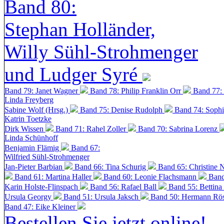
Band 80:
Stephan Holländer,
Willy Sühl-Strohmenger
und Ludger Syré
Band 79: Janet Wagner
Band 78: Philip Franklin Orr
Band 77:
Linda Freyberg
Sabine Wolf (Hrsg.)
Band 75: Denise Rudolph
Band 74: Soph
Katrin Toetzke
Dirk Wissen
Band 71: Rahel Zoller
Band 70: Sabrina Lorenz
Linda Schünhoff
Benjamin Flämig
Band 67:
Wilfried Sühl-Strohmenger
Jan-Pieter Barbian
Band 66: Tina Schurig
Band 65: Christine 
Band 61: Martina Haller
Band 60:
Leonie Flachsmann
Band
Karin Holste-Flinspach
Band 56: Rafael Ball
Band 55: Bettina
Ursula Georgy
Band 51: Ursula Jaksch
Band 50:
Hermann Rös
Band 47: Eike Kleiner
Bestellen Sie jetzt online!