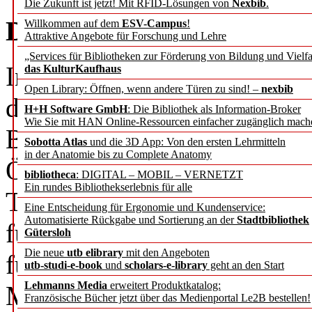
Die Zukunft ist jetzt! Mit RFID-Lösungen von
Nexbib
.
Die Idee
Willkommen auf dem
ESV-Campus
!
Attraktive Angebote für Forschung und Lehre
„Services für Bibliotheken zur Förderung von Bildung und Vielfa
In vielen Museen gehören 
das KulturKaufhaus
Open Library: Öffnen, wenn andere Türen zu sind! –
nexbib
der Informationsvermittlung
H+H Software GmbH
: Die Bibliothek als Information-Broker
Wie Sie mit HAN Online-Ressourcen einfacher zugänglich mach
Besucherinnen und Besuche
Sobotta Atlas
und die 3D App: Von den ersten Lehrmitteln
in der Anatomie bis zu Complete Anatomy
Öffnungszeiten zum Zeitpun
bibliotheca
: DIGITAL – MOBIL – VERNETZT
Ein rundes Bibliothekserlebnis für alle
Tempo und in ihrer eigenen
Eine Entscheidung für Ergonomie und Kundenservice:
Automatisierte Rückgabe und Sortierung an der
Stadtbibliothek
führen zu lassen und dort d
Gütersloh
Die neue
utb elibrary
mit den Angeboten
für sie interessant sind. Me
utb-studi-e-book
und
scholars-e-library
geht an den Start
Lehmanns Media
erweitert Produktkatalog:
Möglichkeit, sich Texte wie
Französische Bücher jetzt über das Medienportal Le2B bestellen!