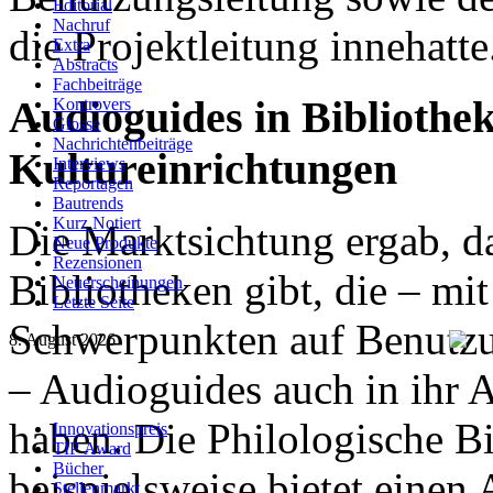
Editorial
Nachruf
die Projektleitung innehatte
Extra
Abstracts
Fachbeiträge
Audioguides in Bibliothe
Kontrovers
Glosse
Nachrichtenbeiträge
Kultureinrichtungen
Interviews
Reportagen
Bautrends
Kurz Notiert
Die Marktsichtung ergab, da
Neue Produkte
Rezensionen
Bibliotheken gibt, die – mi
Neuerscheinungen
Letzte Seite
Schwerpunkten auf Benutzu
8. August 2026
– Audioguides auch in ihr
haben. Die Philologische B
Innovationspreis
TIP Award
Bücher
beispielsweise bietet einen
Stellenmarkt