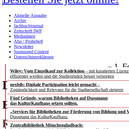
Aktuelle Ausgabe
Archiv
fachbuchjournal
Zeitschrift IWP
Mediadaten
Abo / Probeheft
Newsletter
Sponsored Content
Datenschutzerklärung
– 1. F
Wiley: Vom Einzelkauf zur Kollektion
– mit kuratierten Lizen
effizienter werden und die Studierenden besser versorgen
Die Bibliotheksführung
nexbib: Digitale Partizipation leicht gemacht
–
Zugänglichkeit und Relevanz für die Stadtgesellschaft steigern
Fünf Gründe, warum Bibliotheken auf Dussmann
Ein Projektbericht aus d
das KulturKaufhaus setzen sollten.
„Services für Bibliotheken zur Förderung von Bildung und Vi
Dussmann das KulturKaufhaus.
Robert Scheuble
Zentralbibliothek Mönchengladbach: