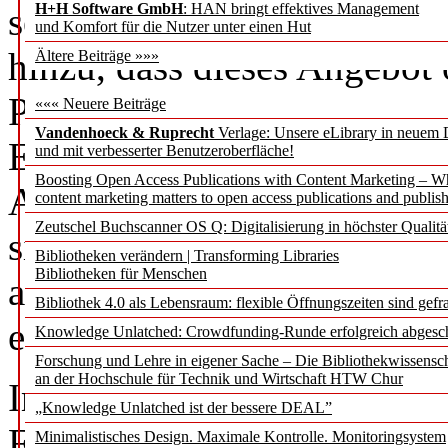
H+H Software GmbH
: HAN bringt effektives Management
selbstverständlich. Für die
und Komfort für die Nutzer unter einen Hut
hinzu, dass dieses Angebot 
Ältere Beiträge »»»
Personaleinsatz gemacht w
««« Neuere Beiträge
Vandenhoeck & Ruprecht
Verlage: Unsere eLibrary in neuem 
Erstellung des Audioguides
und mit verbesserter Benutzeroberfläche!
Boosting Open Access Publications with Content Marketing – 
Abspielgeräte außer Acht l
content marketing matters to open access publications and publish
Zeutschel Buchscanner OS Q: Digitalisierung in höchster Qualitä
sind überwiegend an Geräte
Bibliotheken verändern | Transforming Libraries
Bibliotheken für Menschen
ausgeliehen werden können.
Bibliothek 4.0 als Lebensraum: flexible Öffnungszeiten sind gefra
einige Audioguide-Apps im 
Knowledge Unlatched: Crowdfunding-Runde erfolgreich abgesc
Forschung und Lehre in eigener Sache – Die Bibliothekwissensc
an der Hochschule für Technik und Wirtschaft HTW Chur
Im Format eines Audioguide
„Knowledge Unlatched ist der bessere DEAL”
Freiburg gute Chancen, ein
Minimalistisches Design. Maximale Kontrolle. Monitoringsystem