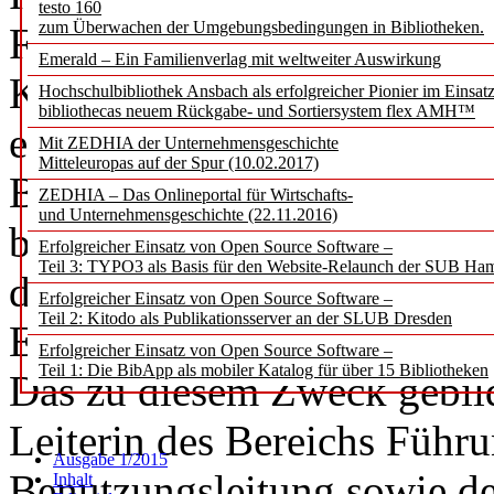
testo 160
zum Überwachen der Umgebungsbedingungen in Bibliotheken.
Flexibilisierung und Erwei
Emerald – Ein Familienverlag mit weltweiter Auswirkung
Kontext der Vermittlung v
Hochschulbibliothek Ansbach als erfolgreicher Pionier im Einsat
bibliothecas neuem Rückgabe- und Sortiersystem flex AMH™
erreichen und gleichzeitig 
Mit ZEDHIA der Unternehmensgeschichte
Mitteleuropas auf der Spur (10.02.2017)
Bibliothek einen konkreten
ZEDHIA – Das Onlineportal für Wirtschafts-
und Unternehmensgeschichte (22.11.2016)
begann Anfang 2014 eine in
Erfolgreicher Einsatz von Open Source Software –
Teil 3: TYPO3 als Basis für den Website-Relaunch der SUB Ha
diesem Thema, die durch ei
Erfolgreicher Einsatz von Open Source Software –
Teil 2: Kitodo als Publikationsserver an der SLUB Dresden
Einholung von Kalkulations
Erfolgreicher Einsatz von Open Source Software –
Teil 1: Die BibApp als mobiler Katalog für über 15 Bibliotheken
Das zu diesem Zweck gebild
Leiterin des Bereichs Führ
Ausgabe 1/2015
Benutzungsleitung sowie der
Inhalt