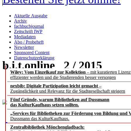
Aktuelle Ausgabe
Archiv
fachbuchjournal
Zeitschrift IWP
Mediadaten
Abo / Probeheft
Newsletter
Sponsored Content
Datenschutzerklärung
b.i.t.
online
2 / 2015
Wiley: Vom Einzelkauf zur Kollektion
– mit kuratierten Lizen
effizienter werden und die Studierenden besser versorgen
open access
nexbib: Digitale Partizipation leicht gemacht
–
Zugänglichkeit und Relevanz für die Stadtgesellschaft steigern
Fünf Gründe, warum Bibliotheken auf Dussmann
das KulturKaufhaus setzen sollten.
„Services für Bibliotheken zur Förderung von Bildung und Vi
Dussmann das KulturKaufhaus.
Zentralbibliothek Mönchengladbach: