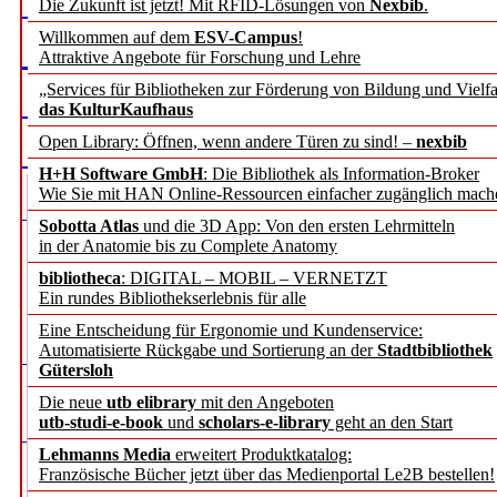
Die Zukunft ist jetzt! Mit RFID-Lösungen von
Nexbib
.
Willkommen auf dem
ESV-Campus
!
Attraktive Angebote für Forschung und Lehre
„Services für Bibliotheken zur Förderung von Bildung und Vielfa
das KulturKaufhaus
Open Library: Öffnen, wenn andere Türen zu sind! –
nexbib
H+H Software GmbH
: Die Bibliothek als Information-Broker
Wie Sie mit HAN Online-Ressourcen einfacher zugänglich mach
Sobotta Atlas
und die 3D App: Von den ersten Lehrmitteln
in der Anatomie bis zu Complete Anatomy
bibliotheca
: DIGITAL – MOBIL – VERNETZT
Ein rundes Bibliothekserlebnis für alle
Eine Entscheidung für Ergonomie und Kundenservice:
Automatisierte Rückgabe und Sortierung an der
Stadtbibliothek
Gütersloh
Die neue
utb elibrary
mit den Angeboten
utb-studi-e-book
und
scholars-e-library
geht an den Start
Lehmanns Media
erweitert Produktkatalog:
Französische Bücher jetzt über das Medienportal Le2B bestellen!