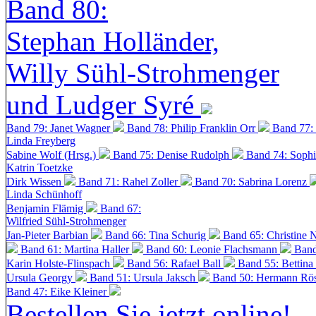
Band 80:
Stephan Holländer,
Willy Sühl-Strohmenger
und Ludger Syré
Band 79: Janet Wagner
Band 78: Philip Franklin Orr
Band 77:
Linda Freyberg
Sabine Wolf (Hrsg.)
Band 75: Denise Rudolph
Band 74: Soph
Katrin Toetzke
Dirk Wissen
Band 71: Rahel Zoller
Band 70: Sabrina Lorenz
Linda Schünhoff
Benjamin Flämig
Band 67:
Wilfried Sühl-Strohmenger
Jan-Pieter Barbian
Band 66: Tina Schurig
Band 65: Christine 
Band 61: Martina Haller
Band 60:
Leonie Flachsmann
Band
Karin Holste-Flinspach
Band 56: Rafael Ball
Band 55: Bettina
Ursula Georgy
Band 51: Ursula Jaksch
Band 50:
Hermann Rös
Band 47: Eike Kleiner
Bestellen Sie jetzt online!