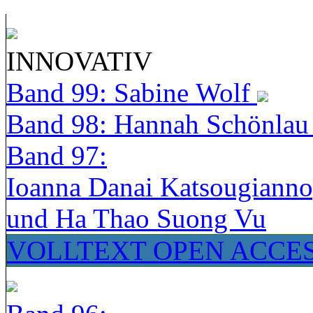
INNOVATIV
Band 99: Sabine Wolf
Band 98: Hannah Schönla
Band 97:
Ioanna Danai Katsougiann
und Ha Thao Suong Vu
VOLLTEXT OPEN ACCE