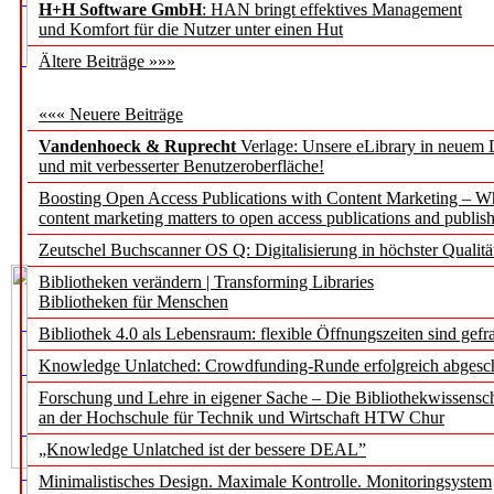
H+H Software GmbH
: HAN bringt effektives Management
und Komfort für die Nutzer unter einen Hut
Ältere Beiträge »»»
««« Neuere Beiträge
Vandenhoeck & Ruprecht
Verlage: Unsere eLibrary in neuem 
und mit verbesserter Benutzeroberfläche!
Boosting Open Access Publications with Content Marketing – 
content marketing matters to open access publications and publish
Zeutschel Buchscanner OS Q: Digitalisierung in höchster Qualitä
Bibliotheken verändern | Transforming Libraries
Bibliotheken für Menschen
Bibliothek 4.0 als Lebensraum: flexible Öffnungszeiten sind gefra
Knowledge Unlatched: Crowdfunding-Runde erfolgreich abgesc
Forschung und Lehre in eigener Sache – Die Bibliothekwissensc
an der Hochschule für Technik und Wirtschaft HTW Chur
„Knowledge Unlatched ist der bessere DEAL”
Minimalistisches Design. Maximale Kontrolle. Monitoringsystem