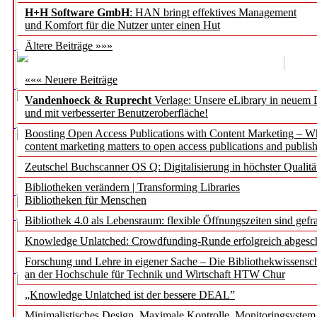
H+H Software GmbH
: HAN bringt effektives Management
und Komfort für die Nutzer unter einen Hut
Ältere Beiträge »»»
««« Neuere Beiträge
Vandenhoeck & Ruprecht
Verlage: Unsere eLibrary in neuem 
und mit verbesserter Benutzeroberfläche!
Boosting Open Access Publications with Content Marketing – 
content marketing matters to open access publications and publish
Zeutschel Buchscanner OS Q: Digitalisierung in höchster Qualitä
Bibliotheken verändern | Transforming Libraries
Bibliotheken für Menschen
Bibliothek 4.0 als Lebensraum: flexible Öffnungszeiten sind gefra
Knowledge Unlatched: Crowdfunding-Runde erfolgreich abgesc
Forschung und Lehre in eigener Sache – Die Bibliothekwissensc
an der Hochschule für Technik und Wirtschaft HTW Chur
„Knowledge Unlatched ist der bessere DEAL”
Minimalistisches Design. Maximale Kontrolle. Monitoringsystem