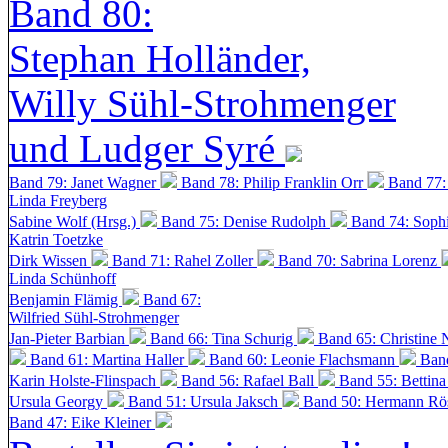
Band 80:
Stephan Holländer,
Willy Sühl-Strohmenger
und Ludger Syré
Band 79: Janet Wagner
Band 78: Philip Franklin Orr
Band 77:
Linda Freyberg
Sabine Wolf (Hrsg.)
Band 75: Denise Rudolph
Band 74: Soph
Katrin Toetzke
Dirk Wissen
Band 71: Rahel Zoller
Band 70: Sabrina Lorenz
Linda Schünhoff
Benjamin Flämig
Band 67:
Wilfried Sühl-Strohmenger
Jan-Pieter Barbian
Band 66: Tina Schurig
Band 65: Christine 
Band 61: Martina Haller
Band 60:
Leonie Flachsmann
Ban
Karin Holste-Flinspach
Band 56: Rafael Ball
Band 55: Bettin
Ursula Georgy
Band 51: Ursula Jaksch
Band 50:
Hermann Rös
Band 47: Eike Kleiner