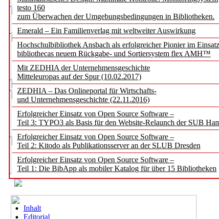
testo 160
zum Überwachen der Umgebungsbedingungen in Bibliotheken.
Emerald – Ein Familienverlag mit weltweiter Auswirkung
Hochschulbibliothek Ansbach als erfolgreicher Pionier im Einsat
bibliothecas neuem Rückgabe- und Sortiersystem flex AMH™
Mit ZEDHIA der Unternehmensgeschichte
Mitteleuropas auf der Spur (10.02.2017)
ZEDHIA – Das Onlineportal für Wirtschafts-
und Unternehmensgeschichte (22.11.2016)
Erfolgreicher Einsatz von Open Source Software –
Teil 3: TYPO3 als Basis für den Website-Relaunch der SUB Ha
Erfolgreicher Einsatz von Open Source Software –
Teil 2: Kitodo als Publikationsserver an der SLUB Dresden
Erfolgreicher Einsatz von Open Source Software –
Teil 1: Die BibApp als mobiler Katalog für über 15 Bibliotheken
Inhalt
Editorial