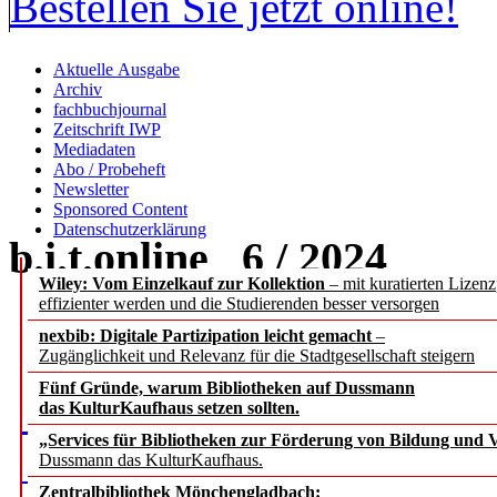
Bestellen Sie jetzt online!
Aktuelle Ausgabe
Archiv
fachbuchjournal
Zeitschrift IWP
Mediadaten
Abo / Probeheft
Newsletter
Sponsored Content
Datenschutzerklärung
b.i.t.
online
6 / 2024
Wiley: Vom Einzelkauf zur Kollektion
– mit kuratierten Lizen
effizienter werden und die Studierenden besser versorgen
nexbib: Digitale Partizipation leicht gemacht
–
Zugänglichkeit und Relevanz für die Stadtgesellschaft steigern
Fünf Gründe, warum Bibliotheken auf Dussmann
das KulturKaufhaus setzen sollten.
„Services für Bibliotheken zur Förderung von Bildung und Vi
Dussmann das KulturKaufhaus.
Zentralbibliothek Mönchengladbach: