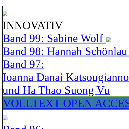
INNOVATIV
Band 99: Sabine Wolf
Band 98: Hannah Schönla
Band 97:
Ioanna Danai Katsougiann
und Ha Thao Suong Vu
VOLLTEXT OPEN ACCE