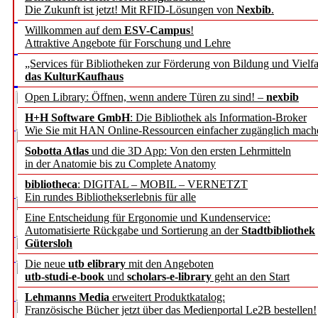
Die Zukunft ist jetzt! Mit RFID-Lösungen von
Nexbib
.
Willkommen auf dem
ESV-Campus
!
Attraktive Angebote für Forschung und Lehre
„Services für Bibliotheken zur Förderung von Bildung und Vielfa
das KulturKaufhaus
Open Library: Öffnen, wenn andere Türen zu sind! –
nexbib
H+H Software GmbH
: Die Bibliothek als Information-Broker
Wie Sie mit HAN Online-Ressourcen einfacher zugänglich mach
Sobotta Atlas
und die 3D App: Von den ersten Lehrmitteln
in der Anatomie bis zu Complete Anatomy
bibliotheca
: DIGITAL – MOBIL – VERNETZT
Ein rundes Bibliothekserlebnis für alle
Eine Entscheidung für Ergonomie und Kundenservice:
Automatisierte Rückgabe und Sortierung an der
Stadtbibliothek
Gütersloh
Die neue
utb elibrary
mit den Angeboten
utb-studi-e-book
und
scholars-e-library
geht an den Start
Lehmanns Media
erweitert Produktkatalog:
Französische Bücher jetzt über das Medienportal Le2B bestellen!