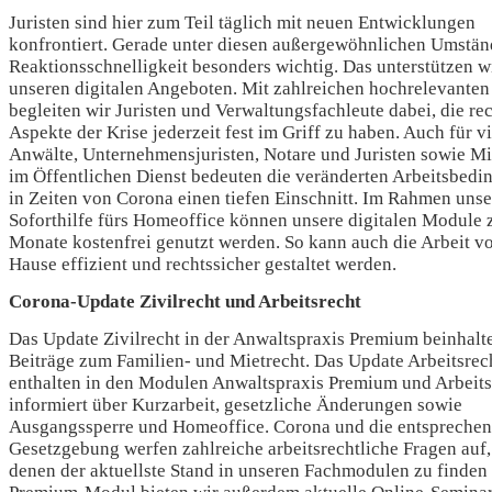
Juristen sind hier zum Teil täglich mit neuen Entwicklungen
konfrontiert. Gerade unter diesen außergewöhnlichen Umstän
Reaktionsschnelligkeit besonders wichtig. Das unterstützen w
unseren digitalen Angeboten. Mit zahlreichen hochrelevante
begleiten wir Juristen und Verwaltungsfachleute dabei, die re
Aspekte der Krise jederzeit fest im Griff zu haben. Auch für v
Anwälte, Unternehmensjuristen, Notare und Juristen sowie Mi
im Öffentlichen Dienst bedeuten die veränderten Arbeitsbed
in Zeiten von Corona einen tiefen Einschnitt. Im Rahmen unse
Soforthilfe fürs Homeoffice können unsere digitalen Module 
Monate kostenfrei genutzt werden. So kann auch die Arbeit v
Hause effizient und rechtssicher gestaltet werden.
Corona-Update Zivilrecht und Arbeitsrecht
Das Update Zivilrecht in der Anwaltspraxis Premium beinhaltet
Beiträge zum Familien- und Mietrecht. Das Update Arbeitsrec
enthalten in den Modulen Anwaltspraxis Premium und Arbeits
informiert über Kurzarbeit, gesetzliche Änderungen sowie
Ausgangssperre und Homeoffice. Corona und die entspreche
Gesetzgebung werfen zahlreiche arbeitsrechtliche Fragen auf,
denen der aktuellste Stand in unseren Fachmodulen zu finden 
Premium-Modul bieten wir außerdem aktuelle Online-Seminar