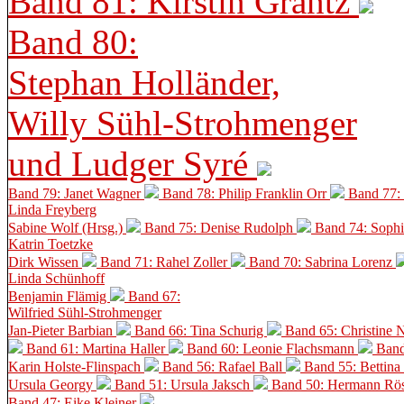
Band 81: Kirstin Grantz
Band 80:
Stephan Holländer,
Willy Sühl-Strohmenger
und Ludger Syré
Band 79: Janet Wagner
Band 78: Philip Franklin Orr
Band 77:
Linda Freyberg
Sabine Wolf (Hrsg.)
Band 75: Denise Rudolph
Band 74: Soph
Katrin Toetzke
Dirk Wissen
Band 71: Rahel Zoller
Band 70: Sabrina Lorenz
Linda Schünhoff
Benjamin Flämig
Band 67:
Wilfried Sühl-Strohmenger
Jan-Pieter Barbian
Band 66: Tina Schurig
Band 65: Christine 
Band 61: Martina Haller
Band 60:
Leonie Flachsmann
Band
Karin Holste-Flinspach
Band 56: Rafael Ball
Band 55: Bettina
Ursula Georgy
Band 51: Ursula Jaksch
Band 50:
Hermann Rös
Band 47: Eike Kleiner