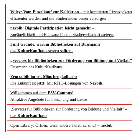
Wiley: Vom Einzelkauf zur Kollektion
– mit kuratierten Lizenzpakete
effizienter werden und die Studierenden besser versorgen
nexbib: Digitale Partizipation leicht gemacht
–
Zugänglichkeit und Relevanz für die Stadtgesellschaft steigern
Fünf Gründe, warum Bibliotheken auf Dussmann
das KulturKaufhaus setzen sollten.
„Services für Bibliotheken zur Förderung von Bildung und Vielfalt”
Dussmann das KulturKaufhaus.
Zentralbibliothek Mönchengladbach:
Die Zukunft ist jetzt! Mit RFID-Lösungen von
Nexbib
.
Willkommen auf dem
ESV-Campus
!
Attraktive Angebote für Forschung und Lehre
„Services für Bibliotheken zur Förderung von Bildung und Vielfalt“ –
das KulturKaufhaus
Open Library: Öffnen, wenn andere Türen zu sind! –
nexbib