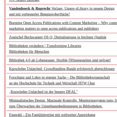
Vandenhoeck & Ruprecht
Verlage: Unsere eLibrary in neuem Design
und mit verbesserter Benutzeroberfläche!
Boosting Open Access Publications with Content Marketing – Why conte
marketing matters to open access publications and publishers
Zeutschel Buchscanner OS Q: Digitalisierung in höchster Qualität
Bibliotheken verändern | Transforming Libraries
Bibliotheken für Menschen
Bibliothek 4.0 als Lebensraum: flexible Öffnungszeiten sind gefragt!
Knowledge Unlatched: Crowdfunding-Runde erfolgreich abgeschlossen
Forschung und Lehre in eigener Sache – Die Bibliothekwissenschaft
an der Hochschule für Technik und Wirtschaft HTW Chur
„Knowledge Unlatched ist der bessere DEAL”
Minimalistisches Design. Maximale Kontrolle. Monitoringsystem testo 1
zum Überwachen der Umgebungsbedingungen in Bibliotheken.
Emerald – Ein Familienverlag mit weltweiter Auswirkung