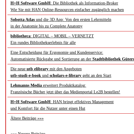
H+H Software GmbH
: Die Bibliothek als Information-Broker
Wie Sie mit HAN Online-Ressourcen einfacher zugänglich machen
Sobotta Atlas
und die 3D App: Von den ersten Lehrmitteln
in der Anatomie bis zu Complete Anatomy
bibliotheca
: DIGITAL – MOBIL – VERNETZT
Ein rundes Bibliothekserlebnis für alle
Eine Entscheidung für Ergonomie und Kundenservice:
Automatisierte Rückgabe und Sortierung an der
Stadtbibliothek Güter
Die neue
utb elibrary
mit den Angeboten
utb-studi-e-book
und
scholars-e-library
geht an den Start
Lehmanns Media
erweitert Produktkatalog:
Französische Bücher jetzt über das Medienportal Le2B bestellen!
H+H Software GmbH
: HAN bringt effektives Management
und Komfort für die Nutzer unter einen Hut
Ältere Beiträge »»»
««« Neuere Beiträge