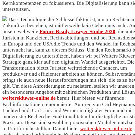
Kernkompetenzen zu fokussieren. Die Digitalisierung kann si
unterstützen.
Dass Technologie der Schlüsselfaktor ist, um im Rechtsmar
Zukunft zu bestehen, ist mittlerweile kein Geheimnis mehr. A
unsere weltweite
Future Ready Lawyer Studie 2020
, die unte
Juristen in Kanzleien, Rechtsabteilungen und bei Rechtsdienst
in Europa und den USA die Trends und den Wandel im Rechts
untersucht hat, kam zu diesem Schluss. Um den Rechtsmarkt b
Digitalisierung zu unterstützen, haben wir bei Wolters Kluwer
Strategie ganz klar auf den digitalen Wandel ausgerichtet. Die
Transformation bietet Juristen weitreichende Chancen, um
produktiver und effizienter arbeiten zu können. Selbstverstän
bringt sie auch neue Herausforderungen mit sich, die es zu be
gilt. Um diese Anforderungen zu meistern, stellen wir unsere
ein besonderes Angebot mit zahlreichen Produkten und Lösun
wolterskluwer-online.de
bereit. Hier bieten wir führende
Fachinformationen renommierter Autoren von Carl Heymanns
Luchterhand, Carl Link und Werner in digitaler Form und mit 
modernster Recherche-Funktionalitäten für die tägliche jurist
Praxis an. Diese sind sowohl in praxisnahen Modulen nutzbar
in Printform bestellbar. Damit bietet
wolterskluwer-online.de
d
mehr als eine herkömmliche Rechercheplattform: Hochwertig