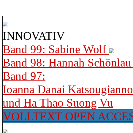
INNOVATIV
Band 99: Sabine Wolf
Band 98: Hannah Schönla
Band 97:
Ioanna Danai Katsougiann
und Ha Thao Suong Vu
VOLLTEXT OPEN ACCE