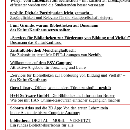
Wiley: Vom Einzelkauf zur Kollektion
– mit kuratierten Lizenzpakete
effizienter werden und die Studierenden besser versorgen
nexbib: Digitale Partizipation leicht gemacht
–
Zugänglichkeit und Relevanz für die Stadtgesellschaft steigern
Fünf Gründe, warum Bibliotheken auf Dussmann
das KulturKaufhaus setzen sollten.
„Services für Bibliotheken zur Förderung von Bildung und Vielfalt”
Dussmann das KulturKaufhaus.
Zentralbibliothek Mönchengladbach:
Die Zukunft ist jetzt! Mit RFID-Lösungen von
Nexbib
.
Willkommen auf dem
ESV-Campus
!
Attraktive Angebote für Forschung und Lehre
„Services für Bibliotheken zur Förderung von Bildung und Vielfalt“ –
das KulturKaufhaus
Open Library: Öffnen, wenn andere Türen zu sind! –
nexbib
H+H Software GmbH
: Die Bibliothek als Information-Broker
Wie Sie mit HAN Online-Ressourcen einfacher zugänglich machen
Sobotta Atlas
und die 3D App: Von den ersten Lehrmitteln
in der Anatomie bis zu Complete Anatomy
bibliotheca
: DIGITAL – MOBIL – VERNETZT
Ein rundes Bibliothekserlebnis für alle