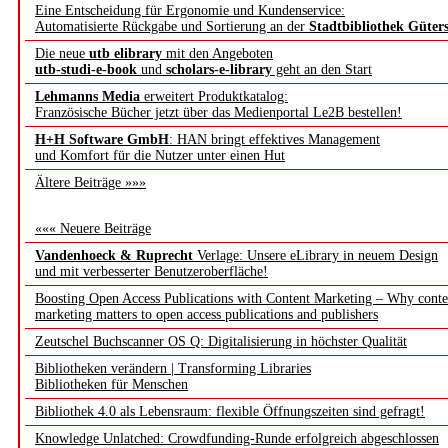
Eine Entscheidung für Ergonomie und Kundenservice:
Automatisierte Rückgabe und Sortierung an der
Stadtbibliothek Güter
Die neue
utb elibrary
mit den Angeboten
utb-studi-e-book
und
scholars-e-library
geht an den Start
Lehmanns Media
erweitert Produktkatalog:
Französische Bücher jetzt über das Medienportal Le2B bestellen!
H+H Software GmbH
: HAN bringt effektives Management
und Komfort für die Nutzer unter einen Hut
Ältere Beiträge »»»
««« Neuere Beiträge
Vandenhoeck & Ruprecht
Verlage: Unsere eLibrary in neuem Design
und mit verbesserter Benutzeroberfläche!
Boosting Open Access Publications with Content Marketing – Why conte
marketing matters to open access publications and publishers
Zeutschel Buchscanner OS Q: Digitalisierung in höchster Qualität
Bibliotheken verändern | Transforming Libraries
Bibliotheken für Menschen
Bibliothek 4.0 als Lebensraum: flexible Öffnungszeiten sind gefragt!
Knowledge Unlatched: Crowdfunding-Runde erfolgreich abgeschlossen