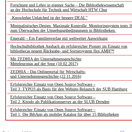
Forschung und Lehre in eigener Sache – Die Bibliothekwissenschaft
an der Hochschule für Technik und Wirtschaft HTW Chur
„Knowledge Unlatched ist der bessere DEAL”
Minimalistisches Design. Maximale Kontrolle. Monitoringsystem testo 1
zum Überwachen der Umgebungsbedingungen in Bibliotheken.
Emerald – Ein Familienverlag mit weltweiter Auswirkung
Hochschulbibliothek Ansbach als erfolgreicher Pionier im Einsatz von
bibliothecas neuem Rückgabe- und Sortiersystem flex AMH™
Mit ZEDHIA der Unternehmensgeschichte
Mitteleuropas auf der Spur (10.02.2017)
ZEDHIA – Das Onlineportal für Wirtschafts-
und Unternehmensgeschichte (22.11.2016)
Erfolgreicher Einsatz von Open Source Software –
Teil 3: TYPO3 als Basis für den Website-Relaunch der SUB Hamburg
Erfolgreicher Einsatz von Open Source Software –
Teil 2: Kitodo als Publikationsserver an der SLUB Dresden
Erfolgreicher Einsatz von Open Source Software –
Teil 1: Die BibApp als mobiler Katalog für über 15 Bibliotheken