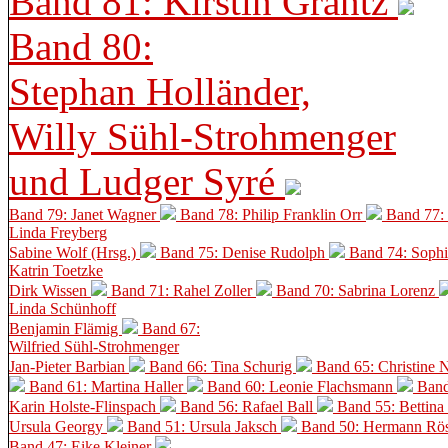
Band 81: Kirstin Grantz
Band 80:
Stephan Holländer,
Willy Sühl-Strohmenger
und Ludger Syré
Band 79: Janet Wagner
Band 78: Philip Franklin Orr
Band 77:
Linda Freyberg
Sabine Wolf (Hrsg.)
Band 75: Denise Rudolph
Band 74: Soph
Katrin Toetzke
Dirk Wissen
Band 71: Rahel Zoller
Band 70: Sabrina Lorenz
Linda Schünhoff
Benjamin Flämig
Band 67:
Wilfried Sühl-Strohmenger
Jan-Pieter Barbian
Band 66: Tina Schurig
Band 65: Christine 
Band 61: Martina Haller
Band 60:
Leonie Flachsmann
Band
Karin Holste-Flinspach
Band 56: Rafael Ball
Band 55: Bettina
Ursula Georgy
Band 51: Ursula Jaksch
Band 50:
Hermann Rös
Band 47: Eike Kleiner