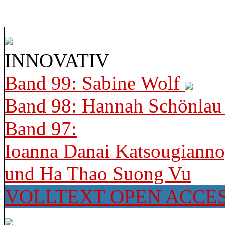
INNOVATIV
Band 99: Sabine Wolf
Band 98: Hannah Schönla
Band 97:
Ioanna Danai Katsougiann
und Ha Thao Suong Vu
VOLLTEXT OPEN ACCE