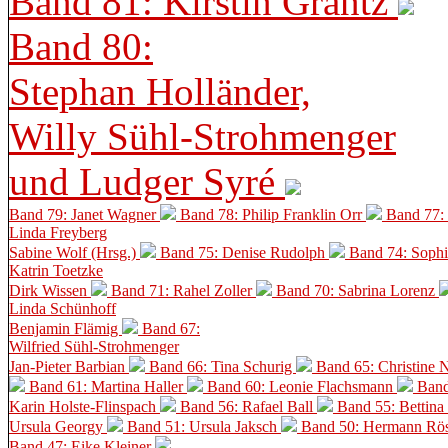
Band 81: Kirstin Grantz
Band 80:
Stephan Holländer,
Willy Sühl-Strohmenger
und Ludger Syré
Band 79: Janet Wagner
Band 78: Philip Franklin Orr
Band 77:
Linda Freyberg
Sabine Wolf (Hrsg.)
Band 75: Denise Rudolph
Band 74: Soph
Katrin Toetzke
Dirk Wissen
Band 71: Rahel Zoller
Band 70: Sabrina Lorenz
Linda Schünhoff
Benjamin Flämig
Band 67:
Wilfried Sühl-Strohmenger
Jan-Pieter Barbian
Band 66: Tina Schurig
Band 65: Christine 
Band 61: Martina Haller
Band 60:
Leonie Flachsmann
Band
Karin Holste-Flinspach
Band 56: Rafael Ball
Band 55: Bettina
Ursula Georgy
Band 51: Ursula Jaksch
Band 50:
Hermann Rös
Band 47: Eike Kleiner