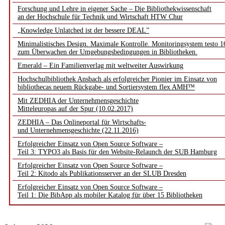
Forschung und Lehre in eigener Sache – Die Bibliothekwissenschaft
an der Hochschule für Technik und Wirtschaft HTW Chur
„Knowledge Unlatched ist der bessere DEAL”
Minimalistisches Design. Maximale Kontrolle. Monitoringsystem testo 1
zum Überwachen der Umgebungsbedingungen in Bibliotheken.
Emerald – Ein Familienverlag mit weltweiter Auswirkung
Hochschulbibliothek Ansbach als erfolgreicher Pionier im Einsatz von
bibliothecas neuem Rückgabe- und Sortiersystem flex AMH™
Mit ZEDHIA der Unternehmensgeschichte
Mitteleuropas auf der Spur (10.02.2017)
ZEDHIA – Das Onlineportal für Wirtschafts-
und Unternehmensgeschichte (22.11.2016)
Erfolgreicher Einsatz von Open Source Software –
Teil 3: TYPO3 als Basis für den Website-Relaunch der SUB Hamburg
Erfolgreicher Einsatz von Open Source Software –
Teil 2: Kitodo als Publikationsserver an der SLUB Dresden
Erfolgreicher Einsatz von Open Source Software –
Teil 1: Die BibApp als mobiler Katalog für über 15 Bibliotheken