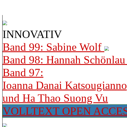
INNOVATIV
Band 99: Sabine Wolf
Band 98: Hannah Schönla
Band 97:
Ioanna Danai Katsougiann
und Ha Thao Suong Vu
VOLLTEXT OPEN ACCE