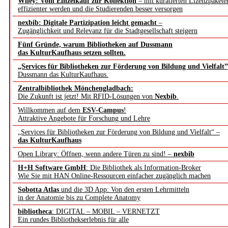
Wiley: Vom Einzelkauf zur Kollektion
– mit kuratierten Lizenzpakete
effizienter werden und die Studierenden besser versorgen
nexbib: Digitale Partizipation leicht gemacht
–
Zugänglichkeit und Relevanz für die Stadtgesellschaft steigern
Fünf Gründe, warum Bibliotheken auf Dussmann
das KulturKaufhaus setzen sollten.
„Services für Bibliotheken zur Förderung von Bildung und Vielfalt”
Dussmann das KulturKaufhaus.
Zentralbibliothek Mönchengladbach:
Die Zukunft ist jetzt! Mit RFID-Lösungen von
Nexbib
.
Willkommen auf dem
ESV-Campus
!
Attraktive Angebote für Forschung und Lehre
„Services für Bibliotheken zur Förderung von Bildung und Vielfalt“ –
das KulturKaufhaus
Open Library: Öffnen, wenn andere Türen zu sind! –
nexbib
H+H Software GmbH
: Die Bibliothek als Information-Broker
Wie Sie mit HAN Online-Ressourcen einfacher zugänglich machen
Sobotta Atlas
und die 3D App: Von den ersten Lehrmitteln
in der Anatomie bis zu Complete Anatomy
bibliotheca
: DIGITAL – MOBIL – VERNETZT
Ein rundes Bibliothekserlebnis für alle