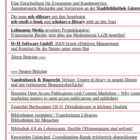
Eine Entscheidung für Ergonomie und Kundenservice:
Automatisierte Rückgabe und Sortierung an der
Stadtbibliothek Güter
Die neue
utb elibrary
mit den Angeboten
utb-studi-e-book
und
scholars-e-library
geht an den Start
Lehmanns Media
erweitert Produktkatalog:
Französische Bücher jetzt über das Medienportal Le2B bestellen!
H+H Software GmbH
: HAN bringt effektives Management
und Komfort für die Nutzer unter einen Hut
Ältere Beiträge »»»
««« Neuere Beiträge
Vandenhoeck & Ruprecht
Verlage: Unsere eLibrary in neuem Design
und mit verbesserter Benutzeroberfläche!
Boosting Open Access Publications with Content Marketing – Why conte
marketing matters to open access publications and publishers
Zeutschel Buchscanner OS Q: Digitalisierung in höchster Qualität
Bibliotheken verändern | Transforming Libraries
Bibliotheken für Menschen
Bibliothek 4.0 als Lebensraum: flexible Öffnungszeiten sind gefragt!
Knowledge Unlatched: Crowdfunding-Runde erfolgreich abgeschlossen