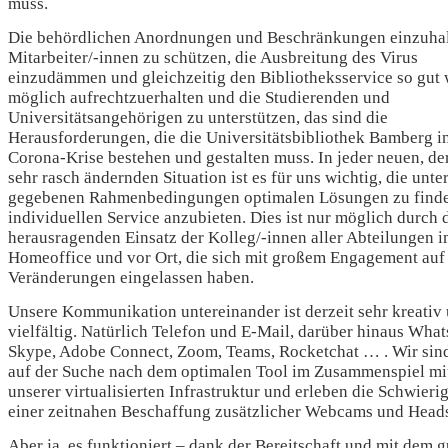
muss.
Die behördlichen Anordnungen und Beschränkungen einzuhal
Mitarbeiter/-innen zu schützen, die Ausbreitung des Virus
einzudämmen und gleichzeitig den Bibliotheksservice so gut 
möglich aufrechtzuerhalten und die Studierenden und
Universitätsangehörigen zu unterstützen, das sind die
Herausforderungen, die die Universitätsbibliothek Bamberg i
Corona-Krise bestehen und gestalten muss. In jeder neuen, der
sehr rasch ändernden Situation ist es für uns wichtig, die unte
gegebenen Rahmenbedingungen optimalen Lösungen zu find
individuellen Service anzubieten. Dies ist nur möglich durch 
herausragenden Einsatz der Kolleg/-innen aller Abteilungen 
Homeoffice und vor Ort, die sich mit großem Engagement auf
Veränderungen eingelassen haben.
Unsere Kommunikation untereinander ist derzeit sehr kreativ
vielfältig. Natürlich Telefon und E-Mail, darüber hinaus Wha
Skype, Adobe Connect, Zoom, Teams, Rocketchat … . Wir sin
auf der Suche nach dem optimalen Tool im Zusammenspiel mi
unserer virtualisierten Infrastruktur und erleben die Schwieri
einer zeitnahen Beschaffung zusätzlicher Webcams und Heads
Aber ja, es funktioniert – dank der Bereitschaft und mit dem 