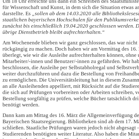
Um 18 Uhr erreichte uns dann ein Schreiben des Staatsminist
für Wissenschaft und Kunst, in dem sich die Situation etwas a
darstellte. Es
„sollen ab dem 14.03.2020 alle Bibliotheksleses
staatlichen bayerischen Hochschulen für den Publikumsverke
zunächst bis einschließlich 19.04.2020 geschlossen werden. 
übrige Dienstbetrieb bleibt aufrechterhalten.“
Am Wochenende blieben wir ganz geschlossen, das war nicht
rückgängig zu machen. Doch haben wir am Vormittag des 16.
überlegt, wie wir die Ausleihe aufrechterhalten können, ohne 
Mitarbeiter/-innen und Benutzer/-innen zu gefährden. Wir ha
beschlossen, die Ausleihe per Selbstabholregal und Selbstver
weiter durchzuführen und dazu die Bestellung von Freihandb
zu ermöglichen. Die Universitätsleitung hat in diesem Zusa
an alle Ausleihenden appelliert, mit Rücksicht auf die Studier
die sich auf Prüfungen vorbereiten oder Arbeiten schreiben, v
Bestellung sorgfältig zu prüfen, welche Bücher tatsächlich dr
benötigt werden.
Dann kam am Mittag des 16. März die Allgemeinverfügung de
Bayerischen Staatsregierung. Bibliotheken sind ab dem 17. M
schließen. Staatliche Prüfungen waren jedoch nicht abgesagt 
Studierenden benötigten weiter Literatur. Also haben die Mitar