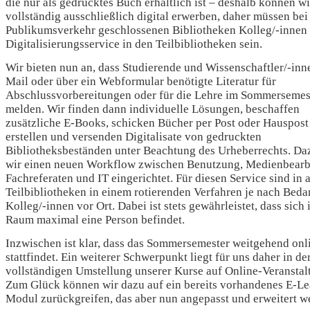
die nur als gedrucktes Buch erhältlich ist – deshalb können wi
vollständig ausschließlich digital erwerben, daher müssen bei
Publikumsverkehr geschlossenen Bibliotheken Kolleg/-innen 
Digitalisierungsservice in den Teilbibliotheken sein.
Wir bieten nun an, dass Studierende und Wissenschaftler/-inn
Mail oder über ein Webformular benötigte Literatur für
Abschlussvorbereitungen oder für die Lehre im Sommersemes
melden. Wir finden dann individuelle Lösungen, beschaffen
zusätzliche E-Books, schicken Bücher per Post oder Hauspost
erstellen und versenden Digitalisate von gedruckten
Bibliotheksbeständen unter Beachtung des Urheberrechts. Da
wir einen neuen Workflow zwischen Benutzung, Medienbearb
Fachreferaten und IT eingerichtet. Für diesen Service sind in 
Teilbibliotheken in einem rotierenden Verfahren je nach Beda
Kolleg/-innen vor Ort. Dabei ist stets gewährleistet, dass sich
Raum maximal eine Person befindet.
Inzwischen ist klar, dass das Sommersemester weitgehend onl
stattfindet. Ein weiterer Schwerpunkt liegt für uns daher in de
vollständigen Umstellung unserer Kurse auf Online-Veranstal
Zum Glück können wir dazu auf ein bereits vorhandenes E-Le
Modul zurückgreifen, das aber nun angepasst und erweitert w