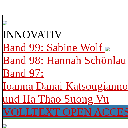
INNOVATIV
Band 99: Sabine Wolf
Band 98: Hannah Schönla
Band 97:
Ioanna Danai Katsougiann
und Ha Thao Suong Vu
VOLLTEXT OPEN ACCE