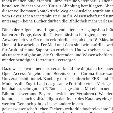
innen mit den Studierenden Einzeltermine vereinbart, zu denen
bestellten Bücher vor der Tür zur Abholung bereitlegten. Abe
dieser vollkommen kontaktfreie Weg der Ausleihe wurde am 
vom Bayerischen Staatsministerium für Wissenschaft und Kun
untersagt – keine Bücher durften die Bibliothek mehr verlasse
Die in der Allgemeinverfügung enthaltenen Ausgangsbeschr
hatten zur Folge, dass alle Universitätsbeschäftigten, deren
Anwesenheit vor Ort nicht erforderlich ist, ab dem 18. März i
Homeoffice arbeiten. Per Mail und Chat sind wir natürlich wei
für Auskünfte und Support zu erreichen. Und wir sehen es wei
als unsere Aufgabe an, die Studierenden und Wissenschaftler/
mit der benötigten Literatur zu versorgen.
Dazu weisen wir einerseits verstärkt auf die digitalen lizenzie
Open-Access-Angebote hin. Bereits vor der Corona-Krise war
Universitätsbibliothek Bamberg durch zahlreiche EBS- und 
Modelle, die Zugriff auf das gesamte Portfolio vieler Verlage
beinhalten, sehr gut mit E-Books ausgestattet. Mit einem neu 
Bibliotheksverbund Bayern entwickelten Verfahren („Wander
konnten sie auch vollständig in den Index des Katalogs einges
werden. Dennoch gibt es insbesondere in den
geisteswissenschaftlichen Fächern weiterhin hochrelevante Lit