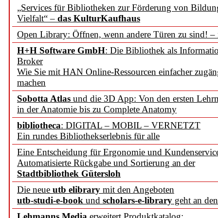
„Services für Bibliotheken zur Förderung von Bildu
Vielfalt“ –
das KulturKaufhaus
Open Library: Öffnen, wenn andere Türen zu sind! –
H+H Software GmbH
: Die Bibliothek als Informati
Broker
Wie Sie mit HAN Online-Ressourcen einfacher zugän
machen
Sobotta Atlas
und die 3D App: Von den ersten Lehrm
in der Anatomie bis zu Complete Anatomy
bibliotheca
: DIGITAL – MOBIL – VERNETZT
Ein rundes Bibliothekserlebnis für alle
Eine Entscheidung für Ergonomie und Kundenservic
Automatisierte Rückgabe und Sortierung an der
Stadtbibliothek Gütersloh
Die neue
utb elibrary
mit den Angeboten
utb-studi-e-book
und
scholars-e-library
geht an den
Lehmanns Media
erweitert Produktkatalog: