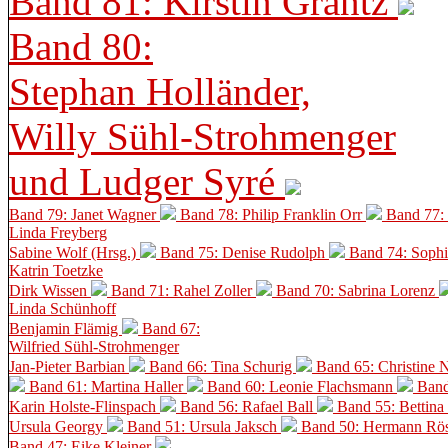
Band 81: Kirstin Grantz
Band 80:
Stephan Holländer,
Willy Sühl-Strohmenger
und Ludger Syré
Band 79: Janet Wagner
Band 78: Philip Franklin Orr
Band 77:
Linda Freyberg
Sabine Wolf (Hrsg.)
Band 75: Denise Rudolph
Band 74: Soph
Katrin Toetzke
Dirk Wissen
Band 71: Rahel Zoller
Band 70: Sabrina Lorenz
Linda Schünhoff
Benjamin Flämig
Band 67:
Wilfried Sühl-Strohmenger
Jan-Pieter Barbian
Band 66: Tina Schurig
Band 65: Christine 
Band 61: Martina Haller
Band 60:
Leonie Flachsmann
Band
Karin Holste-Flinspach
Band 56: Rafael Ball
Band 55: Bettina
Ursula Georgy
Band 51: Ursula Jaksch
Band 50:
Hermann Rös
Band 47: Eike Kleiner